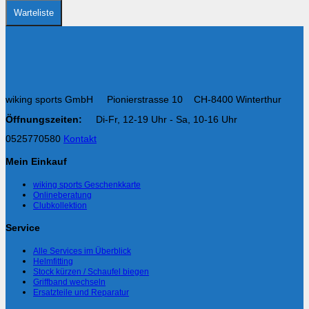
Warteliste
wiking sports GmbH Pionierstrasse 10 CH-8400 Winterthur
Öffnungszeiten:
Di-Fr, 12-19 Uhr - Sa, 10-16 Uhr
0525770580
Kontakt
Mein Einkauf
wiking sports Geschenkkarte
Onlineberatung
Clubkollektion
Service
Alle Services im Überblick
Helmfitting
Stock kürzen / Schaufel biegen
Griffband wechseln
Ersatzteile und Reparatur