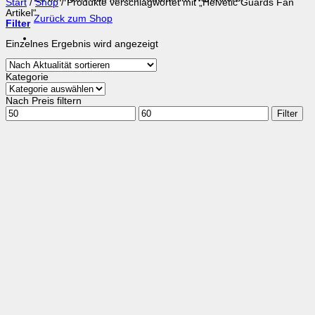
Start
/
Shop
/
Produkte verschlagwortet mit „Helvetic Guards Fan
Artikel“
Zurück zum Shop
Filter
Einzelnes Ergebnis wird angezeigt
Kategorie
Nach Preis filtern
Min.
Max.
Filter
Preis
Preis