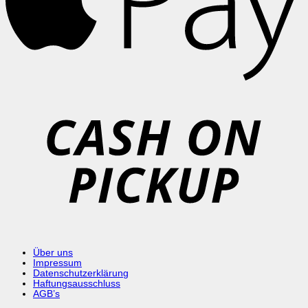
C
o
P
Über uns
Impressum
Datenschutzerklärung
Haftungsausschluss
AGB’s