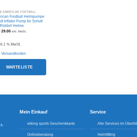
+
LE AMERICAN FOOTBALL
rican Football Helmpumpe
tt Inflator Pump für Schutt
 Riddell Helme
F
29.00
inkl. MwSt.
. 8.1 % MwSt.
.
Versandkosten
WARTELISTE
Mein Einkauf
Service
wiking sports Geschenkkarte
Alle Services im Überbl
H-
Onlineberatung
Helmfitting