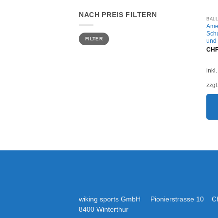
NACH PREIS FILTERN
BÄL
Ame
Schu
Min.
Max.
FILTER
Preis
Preis
und
CH
inkl
zzgl
wiking sports GmbH Pionierstrasse 10 C
8400 Winterthur