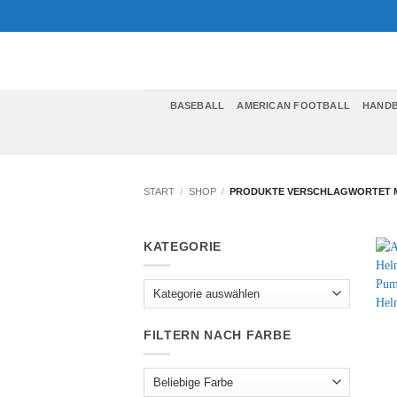
Zum
Inhalt
springen
BASEBALL
AMERICAN FOOTBALL
HAND
START
/
SHOP
/
PRODUKTE VERSCHLAGWORTET M
KATEGORIE
FILTERN NACH FARBE