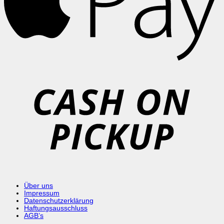
C
o
P
Über uns
Impressum
Datenschutzerklärung
Haftungsausschluss
AGB’s