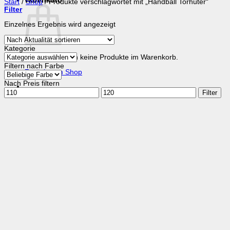
Warenkorb
Start
/
Shop
/
Produkte verschlagwortet mit „Handball Torhüter“
Filter
Einzelnes Ergebnis wird angezeigt
Kategorie
Es befinden sich keine Produkte im Warenkorb.
Filtern nach Farbe
Zurück zum Shop
Nach Preis filtern
Min.
Max.
Filter
Preis
Preis