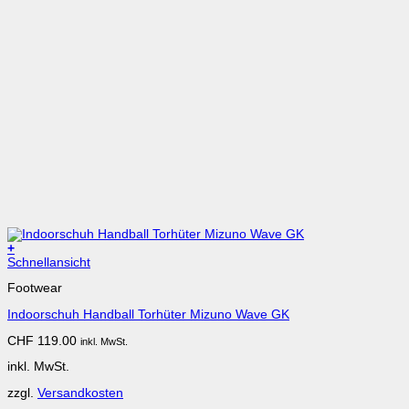
+
Dieses
Schnellansicht
Produkt
Footwear
weist
mehrere
Indoorschuh Handball Torhüter Mizuno Wave GK
Varianten
auf.
CHF
119.00
inkl. MwSt.
Die
Optionen
inkl. MwSt.
können
auf
zzgl.
Versandkosten
der