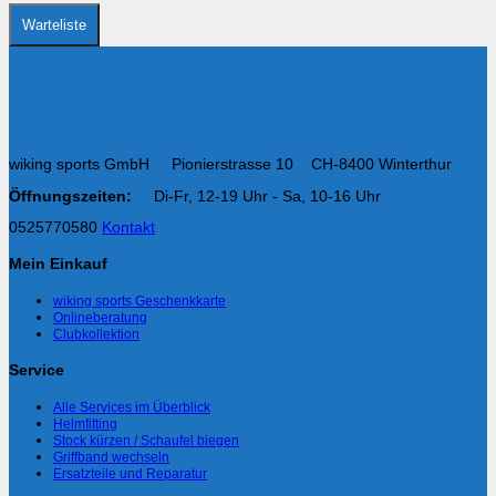
Produktseite
gewählt
Warteliste
werden
wiking sports GmbH Pionierstrasse 10 CH-8400 Winterthur
Öffnungszeiten:
Di-Fr, 12-19 Uhr - Sa, 10-16 Uhr
0525770580
Kontakt
Mein Einkauf
wiking sports Geschenkkarte
Onlineberatung
Clubkollektion
Service
Alle Services im Überblick
Helmfitting
Stock kürzen / Schaufel biegen
Griffband wechseln
Ersatzteile und Reparatur