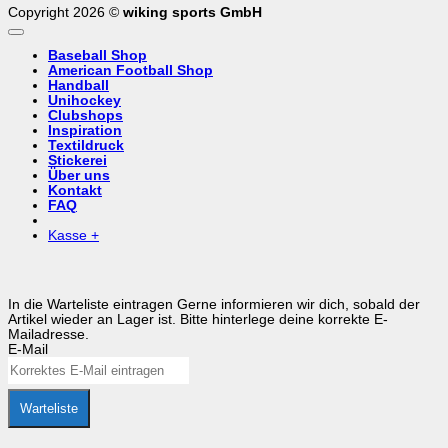
Copyright 2026 ©
wiking sports GmbH
Baseball Shop
American Football Shop
Handball
Unihockey
Clubshops
Inspiration
Textildruck
Stickerei
Über uns
Kontakt
FAQ
Kasse
+
In die Warteliste eintragen
Gerne informieren wir dich, sobald der
Artikel wieder an Lager ist. Bitte hinterlege deine korrekte E-
Mailadresse.
E-Mail
Warteliste