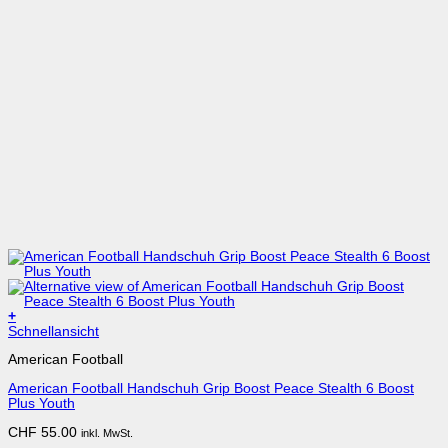
+
Dieses
Schnellansicht
Produkt
American Football
weist
mehrere
American Football Handschuh Grip Boost Peace Stealth 6 Boost
Varianten
Plus Youth
auf.
Die
CHF
55.00
inkl. MwSt.
Optionen