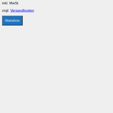
können
inkl. MwSt.
auf
der
zzgl.
Versandkosten
Produktseite
gewählt
werden
Warteliste