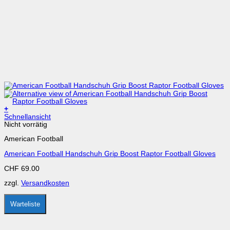
+
Dieses
Schnellansicht
Produkt
Nicht vorrätig
weist
American Football
mehrere
Varianten
American Football Handschuh Grip Boost Raptor Football Gloves
auf.
Die
CHF
69.00
Optionen
können
zzgl.
Versandkosten
auf
der
Produktseite
Warteliste
gewählt
werden