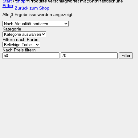
Start
/
Shop
/
Produkte verschlagwortet mit „Grip Handschuhe“
Filter
Zurück zum Shop
Nach
Alle 3 Ergebnisse werden angezeigt
Aktualität
sortiert
Kategorie
Filtern nach Farbe
Nach Preis filtern
Min.
Max.
Filter
Preis
Preis