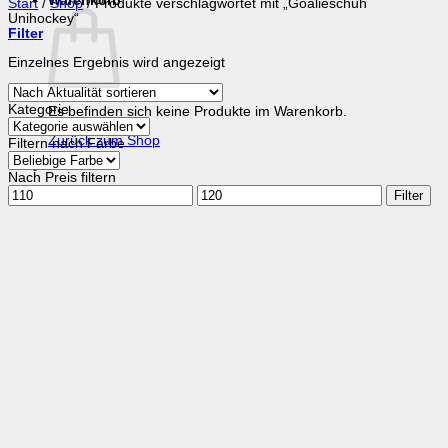
Warenkorb
Start
/
Shop
/
Produkte verschlagwortet mit „Goalieschuh
Unihockey“
Filter
Einzelnes Ergebnis wird angezeigt
Kategorie
Es befinden sich keine Produkte im Warenkorb.
Zurück zum Shop
Filtern nach Farbe
Nach Preis filtern
Min.
Max.
Filter
Preis
Preis