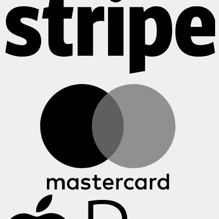
M
A
P