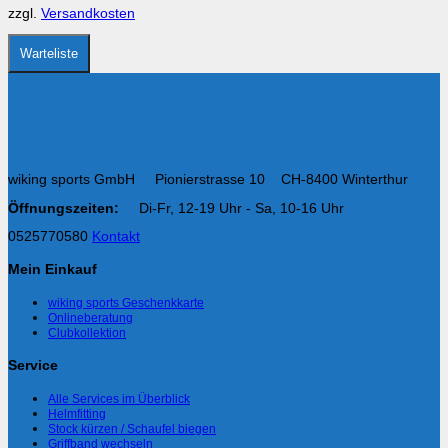
auf
zzgl.
Versandkosten
der
Produktseite
gewählt
Warteliste
werden
wiking sports GmbH Pionierstrasse 10 CH-8400 Winterthur
Öffnungszeiten:
Di-Fr, 12-19 Uhr - Sa, 10-16 Uhr
0525770580
Kontakt
Mein Einkauf
wiking sports Geschenkkarte
Onlineberatung
Clubkollektion
Service
Alle Services im Überblick
Helmfitting
Stock kürzen / Schaufel biegen
Griffband wechseln