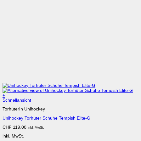
+
Dieses
Schnellansicht
Produkt
TorhüterIn Unihockey
weist
mehrere
Unihockey Torhüter Schuhe Tempish Elite-G
Varianten
auf.
CHF
119.00
inkl. MwSt.
Die
Optionen
inkl. MwSt.
können