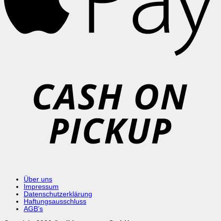
C
o
P
Über uns
Impressum
Datenschutzerklärung
Haftungsausschluss
AGB’s