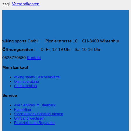
zzgl.
Versandkosten
wiking sports GmbH Pionierstrasse 10 CH-8400 Winterthur
Öffnungszeiten:
Di-Fr, 12-19 Uhr - Sa, 10-16 Uhr
0525770580
Kontakt
Mein Einkauf
wiking sports Geschenkkarte
Onlineberatung
Clubkollektion
Service
Alle Services im Überblick
Helmfitting
Stock kürzen / Schaufel biegen
Griffband wechseln
Ersatzteile und Reparatur