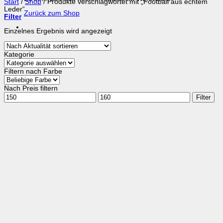
Start
/
Shop
/
Produkte verschlagwortet mit „Football aus echtem
Leder“
Zurück zum Shop
Filter
Einzelnes Ergebnis wird angezeigt
Kategorie
Filtern nach Farbe
Nach Preis filtern
Min.
Max.
Filter
Preis
Preis