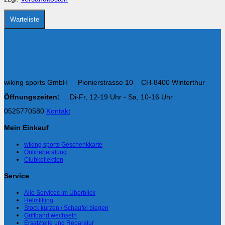
der
Produktseite
gewählt
Warteliste
werden
wiking sports GmbH Pionierstrasse 10 CH-8400 Winterthur
Öffnungszeiten:
Di-Fr, 12-19 Uhr - Sa, 10-16 Uhr
0525770580
Kontakt
Mein Einkauf
wiking sports Geschenkkarte
Onlineberatung
Clubkollektion
Service
Alle Services im Überblick
Helmfitting
Stock kürzen / Schaufel biegen
Griffband wechseln
Ersatzteile und Reparatur