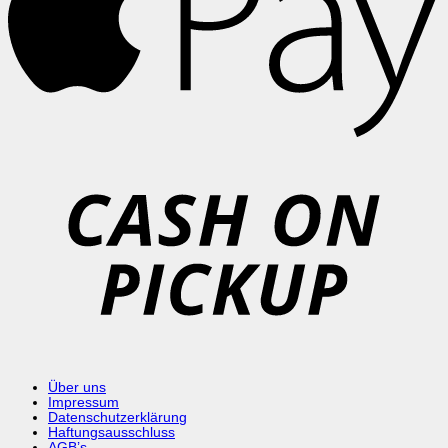
C
o
P
Über uns
Impressum
Datenschutzerklärung
Haftungsausschluss
AGB’s