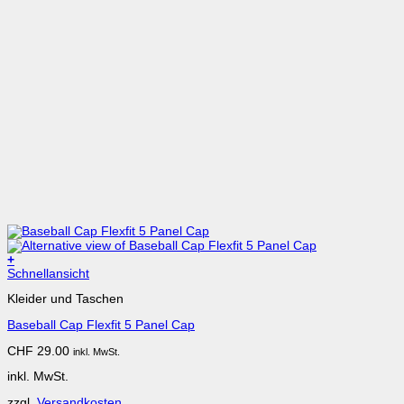
+
Dieses
Schnellansicht
Produkt
Kleider und Taschen
weist
mehrere
Baseball Cap Flexfit 5 Panel Cap
Varianten
auf.
CHF
29.00
inkl. MwSt.
Die
Optionen
inkl. MwSt.
können
auf
zzgl.
Versandkosten