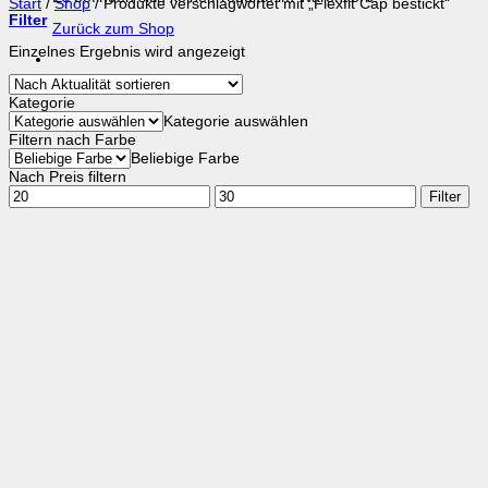
Start
/
Shop
/
Produkte verschlagwortet mit „Flexfit Cap bestickt“
Filter
Zurück zum Shop
Einzelnes Ergebnis wird angezeigt
Kategorie
Kategorie auswählen
Filtern nach Farbe
Beliebige Farbe
Nach Preis filtern
Min.
Max.
Filter
Preis
Preis