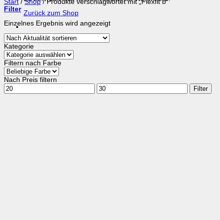
Start
/
Shop
/
Produkte verschlagwortet mit „Flexfit b“
Filter
Zurück zum Shop
Einzelnes Ergebnis wird angezeigt
Kategorie
Filtern nach Farbe
Nach Preis filtern
Min.
Max.
Filter
Preis
Preis