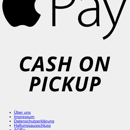
C
o
P
Über uns
Impressum
Datenschutzerklärung
Haftungsausschluss
AGB’s