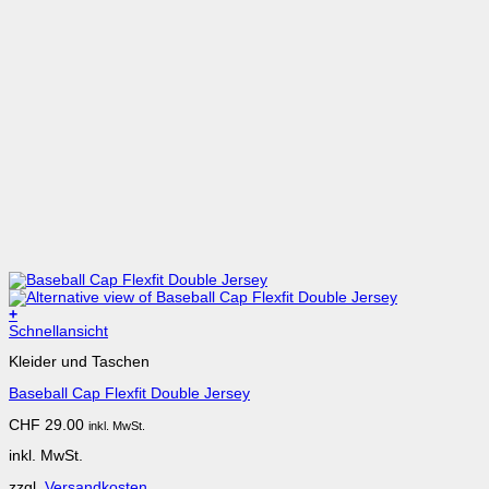
+
Dieses
Schnellansicht
Produkt
Kleider und Taschen
weist
mehrere
Baseball Cap Flexfit Double Jersey
Varianten
auf.
CHF
29.00
inkl. MwSt.
Die
Optionen
inkl. MwSt.
können
auf
zzgl.
Versandkosten