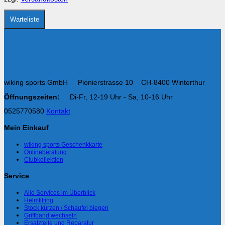
der
Produktseite
gewählt
Warteliste
werden
wiking sports GmbH Pionierstrasse 10 CH-8400 Winterthur
Öffnungszeiten:
Di-Fr, 12-19 Uhr - Sa, 10-16 Uhr
0525770580
Kontakt
Mein Einkauf
wiking sports Geschenkkarte
Onlineberatung
Clubkollektion
Service
Alle Services im Überblick
Helmfitting
Stock kürzen / Schaufel biegen
Griffband wechseln
Ersatzteile und Reparatur