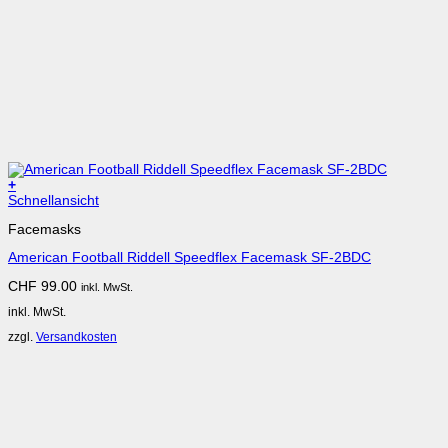
+
Dieses
Schnellansicht
Produkt
Facemasks
weist
mehrere
American Football Riddell Speedflex Facemask SF-2BDC
Varianten
auf.
CHF
99.00
inkl. MwSt.
Die
Optionen
inkl. MwSt.
können
auf
zzgl.
Versandkosten
der
Produktseite
gewählt
werden