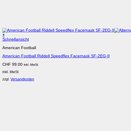
+
Dieses
Schnellansicht
Produkt
American Football
weist
mehrere
American Football Riddell Speedflex Facemask SF-2EG-II
Varianten
auf.
CHF
99.00
inkl. MwSt.
Die
Optionen
inkl. MwSt.
können
auf
zzgl.
Versandkosten
der
Produktseite
gewählt
werden