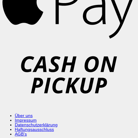
C
o
P
Über uns
Impressum
Datenschutzerklärung
Haftungsausschluss
AGB’s