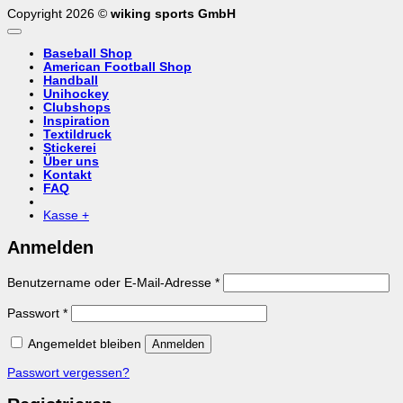
Copyright 2026 ©
wiking sports GmbH
Baseball Shop
American Football Shop
Handball
Unihockey
Clubshops
Inspiration
Textildruck
Stickerei
Über uns
Kontakt
FAQ
Kasse
+
Anmelden
Erforderlich
Benutzername oder E-Mail-Adresse
*
Erforderlich
Passwort
*
Angemeldet bleiben
Anmelden
Passwort vergessen?