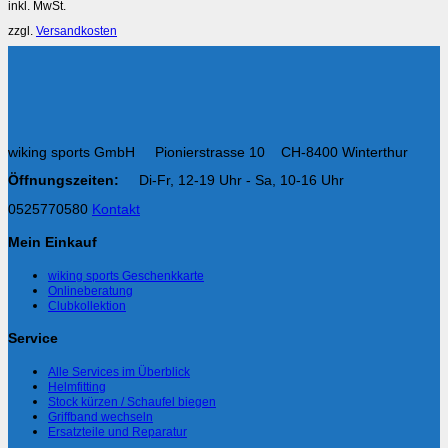
inkl. MwSt.
zzgl.
Versandkosten
wiking sports GmbH Pionierstrasse 10 CH-8400 Winterthur
Öffnungszeiten:
Di-Fr, 12-19 Uhr - Sa, 10-16 Uhr
0525770580
Kontakt
Mein Einkauf
wiking sports Geschenkkarte
Onlineberatung
Clubkollektion
Service
Alle Services im Überblick
Helmfitting
Stock kürzen / Schaufel biegen
Griffband wechseln
Ersatzteile und Reparatur