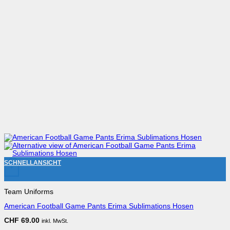
Dieses Produkt weist mehrere Varianten auf. Die Optionen können au
SCHNELLANSICHT
+
Team Uniforms
American Football Game Pants Erima Sublimations Hosen
CHF
69.00
inkl. MwSt.