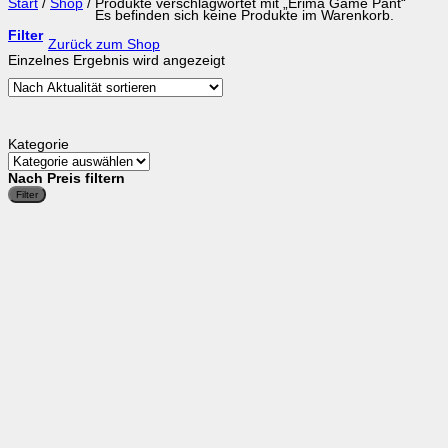
Start
/
Shop
/
Produkte verschlagwortet mit „Erima Game Pant“
Es befinden sich keine Produkte im Warenkorb.
Filter
Zurück zum Shop
Einzelnes Ergebnis wird angezeigt
Kategorie
Nach Preis filtern
M
M
Filter
P
P