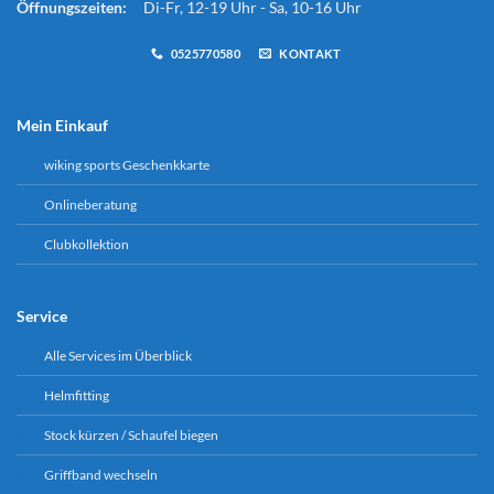
Öffnungszeiten:
Di-Fr, 12-19 Uhr - Sa, 10-16 Uhr
0525770580
KONTAKT
Mein Einkauf
wiking sports Geschenkkarte
Onlineberatung
Clubkollektion
Service
Alle Services im Überblick
Helmfitting
Stock kürzen / Schaufel biegen
Griffband wechseln