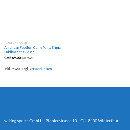
TEAM UNIFORMS
American Football Game Pants Erima
Sublimations Hosen
CHF
69.00
inkl. MwSt.
inkl. MwSt.
zzgl.
Versandkosten
wiking sports GmbH Pionierstrasse 10 CH-8400 Winterthur