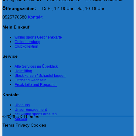
Öffnungszeiten:
Di-Fr, 12-19 Uhr - Sa, 10-16 Uhr
0525770580
Kontakt
Mein Einkauf
wiking sports Geschenkkarte
Onlineberatung
Clubkollektion
Service
Alle Services im Überblick
Helmfitting
Stock kürzen / Schaufel biegen
Griffband wechseln
Ersatzteile und Reparatur
Kontakt
Über uns
Unser Engagement
bei wiking sports arbeiten
©2026 UX Themes
Kontakt
Terms
Privacy
Cookies