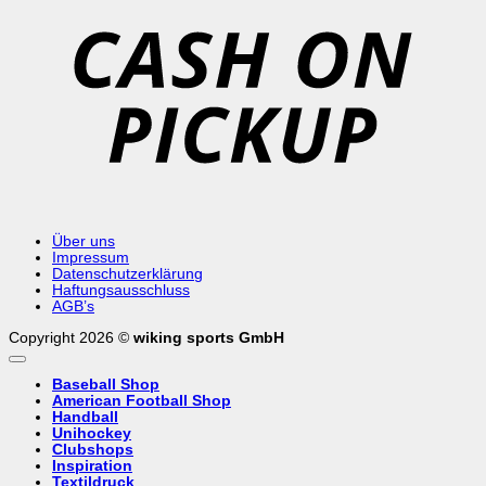
o
P
Über uns
Impressum
Datenschutzerklärung
Haftungsausschluss
AGB’s
Copyright 2026 ©
wiking sports GmbH
Baseball Shop
American Football Shop
Handball
Unihockey
Clubshops
Inspiration
Textildruck