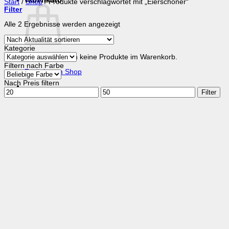
Warenkorb
Start
/
Shop
/
Produkte verschlagwortet mit „Eierschoner“
Filter
Nach
Alle 2 Ergebnisse werden angezeigt
Aktualität
sortiert
Kategorie
Es befinden sich keine Produkte im Warenkorb.
Filtern nach Farbe
Zurück zum Shop
Nach Preis filtern
Min.
Max.
Filter
Preis
Preis