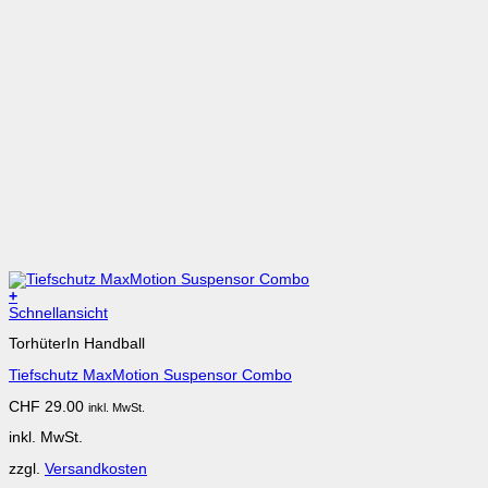
+
Dieses
Schnellansicht
Produkt
TorhüterIn Handball
weist
mehrere
Tiefschutz MaxMotion Suspensor Combo
Varianten
auf.
CHF
29.00
inkl. MwSt.
Die
Optionen
inkl. MwSt.
können
auf
zzgl.
Versandkosten
der