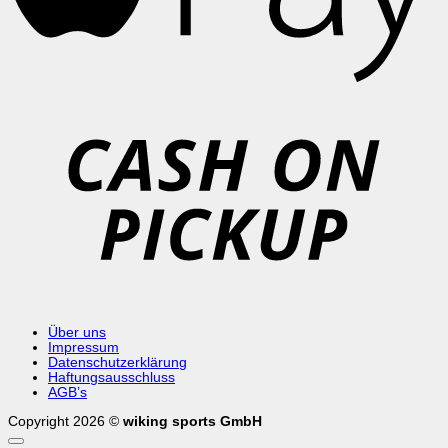
C
o
P
Über uns
Impressum
Datenschutzerklärung
Haftungsausschluss
AGB’s
Copyright 2026 ©
wiking sports GmbH