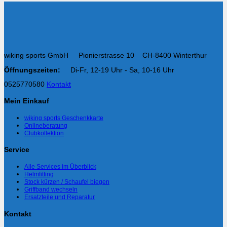
wiking sports GmbH Pionierstrasse 10 CH-8400 Winterthur
Öffnungszeiten:
Di-Fr, 12-19 Uhr - Sa, 10-16 Uhr
0525770580
Kontakt
Mein Einkauf
wiking sports Geschenkkarte
Onlineberatung
Clubkollektion
Service
Alle Services im Überblick
Helmfitting
Stock kürzen / Schaufel biegen
Griffband wechseln
Ersatzteile und Reparatur
Kontakt