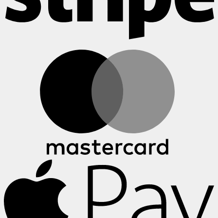
M
A
P