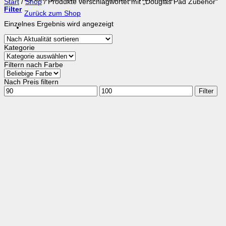
Start
/
Shop
/
Produkte verschlagwortet mit „Douglas Pad Zubehör“
Filter
Zurück zum Shop
Einzelnes Ergebnis wird angezeigt
Kategorie
Filtern nach Farbe
Nach Preis filtern
Min.
Max.
Filter
Preis
Preis