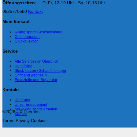
Öffnungszeiten:
Di-Fr, 12-19 Uhr - Sa, 10-16 Uhr
0525770580
Kontakt
Mein Einkauf
wiking sports Geschenkkarte
Onlineberatung
Clubkollektion
Service
Alle Services im Überblick
Helmfitting
Stock kürzen / Schaufel biegen
Griffband wechseln
Ersatzteile und Reparatur
Kontakt
Über uns
Unser Engagement
bei wiking sports arbeiten
©2026 UX Themes
Kontakt
Terms
Privacy
Cookies