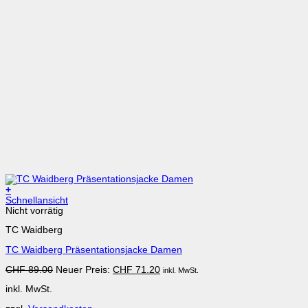
+
Dieses
Schnellansicht
Produkt
Nicht vorrätig
weist
TC Waidberg
mehrere
Varianten
TC Waidberg Präsentationsjacke Damen
auf.
Die
Ursprünglicher
Aktueller
CHF
89.00
Neuer Preis:
CHF
71.20
inkl. MwSt.
Optionen
Preis
Preis
können
inkl. MwSt.
war:
ist:
auf
CHF 89.00
CHF 71.20.
der