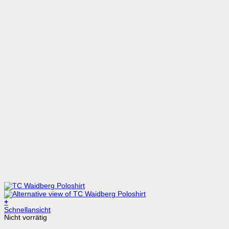
+
Dieses
Schnellansicht
Produkt
Nicht vorrätig
weist