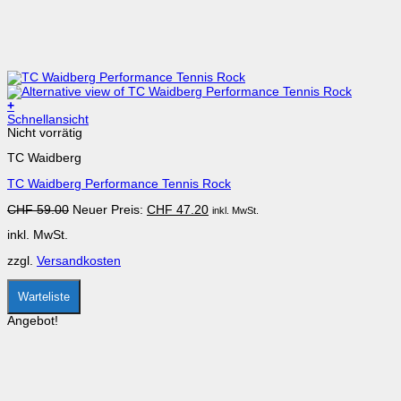
+
Dieses
Schnellansicht
Produkt
Nicht vorrätig
weist
TC Waidberg
mehrere
Varianten
TC Waidberg Performance Tennis Rock
auf.
Die
Ursprünglicher
Aktueller
CHF
59.00
Neuer Preis:
CHF
47.20
inkl. MwSt.
Optionen
Preis
Preis
können
inkl. MwSt.
war:
ist:
auf
CHF 59.00
CHF 47.20.
der
zzgl.
Versandkosten
Produktseite
gewählt
werden
Warteliste
Angebot!