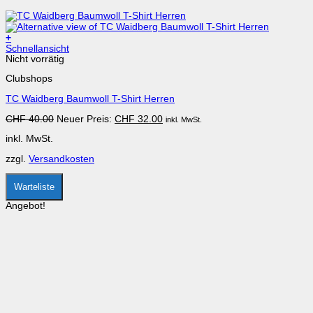
+
Dieses
Schnellansicht
Produkt
Nicht vorrätig
weist
Clubshops
mehrere
Varianten
TC Waidberg Baumwoll T-Shirt Herren
auf.
Die
Ursprünglicher
Aktueller
CHF
40.00
Neuer Preis:
CHF
32.00
inkl. MwSt.
Optionen
Preis
Preis
können
inkl. MwSt.
war:
ist:
auf
CHF 40.00
CHF 32.00.
der
zzgl.
Versandkosten
Produktseite
gewählt
werden
Warteliste
Angebot!