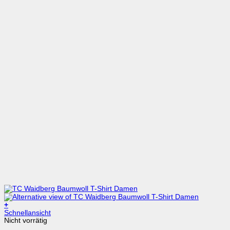
+
Dieses
Schnellansicht
Produkt
Nicht vorrätig
weist