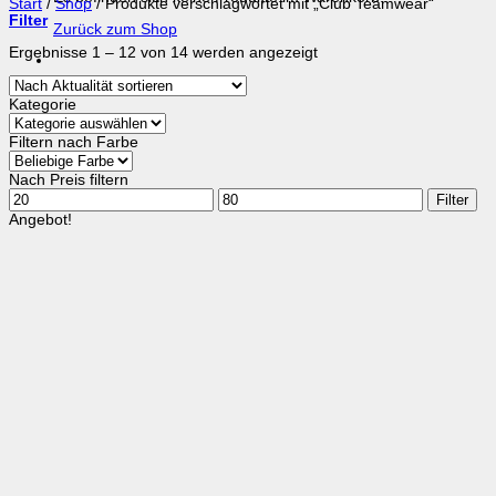
Start
/
Shop
/
Produkte verschlagwortet mit „Club Teamwear“
Filter
Zurück zum Shop
Nach
Ergebnisse 1 – 12 von 14 werden angezeigt
Aktualität
sortiert
Kategorie
Filtern nach Farbe
Nach Preis filtern
Min.
Max.
Filter
Preis
Preis
Angebot!