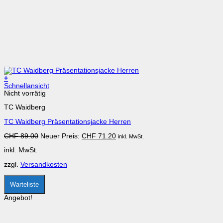
+
Dieses
Schnellansicht
Produkt
Nicht vorrätig
weist
TC Waidberg
mehrere
Varianten
TC Waidberg Präsentationsjacke Herren
auf.
Die
Ursprünglicher
Aktueller
CHF
89.00
Neuer Preis:
CHF
71.20
inkl. MwSt.
Optionen
Preis
Preis
können
inkl. MwSt.
war:
ist:
auf
CHF 89.00
CHF 71.20.
der
zzgl.
Versandkosten
Produktseite
gewählt
werden
Warteliste
Angebot!