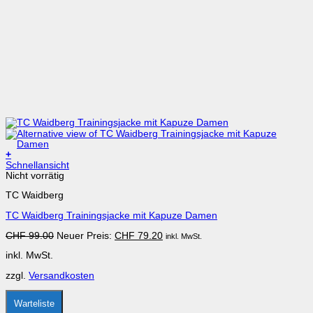
+
Dieses
Schnellansicht
Produkt
Nicht vorrätig
weist
TC Waidberg
mehrere
Varianten
TC Waidberg Trainingsjacke mit Kapuze Damen
auf.
Die
Ursprünglicher
Aktueller
CHF
99.00
Neuer Preis:
CHF
79.20
inkl. MwSt.
Optionen
Preis
Preis
können
inkl. MwSt.
war:
ist:
auf
CHF 99.00
CHF 79.20.
der
zzgl.
Versandkosten
Produktseite
gewählt
werden
Warteliste