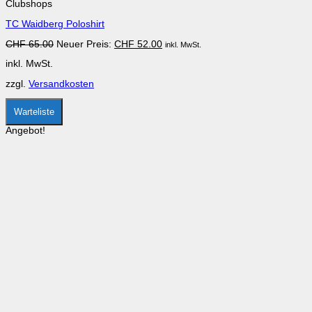
Clubshops
mehrere
Varianten
TC Waidberg Poloshirt
auf.
Die
Ursprünglicher
Aktueller
CHF
65.00
Neuer Preis:
CHF
52.00
inkl. MwSt.
Optionen
Preis
Preis
können
inkl. MwSt.
war:
ist:
auf
CHF 65.00
CHF 52.00.
der
zzgl.
Versandkosten
Produktseite
gewählt
werden
Warteliste
Angebot!