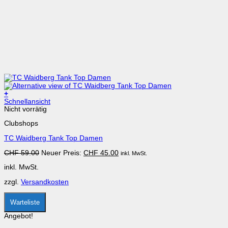
+
Dieses
Schnellansicht
Produkt
Nicht vorrätig
weist
Clubshops
mehrere
Varianten
TC Waidberg Tank Top Damen
auf.
Die
Ursprünglicher
Aktueller
CHF
59.00
Neuer Preis:
CHF
45.00
inkl. MwSt.
Optionen
Preis
Preis
können
inkl. MwSt.
war:
ist:
auf
CHF 59.00
CHF 45.00.
der
zzgl.
Versandkosten
Produktseite
gewählt
werden
Warteliste
Angebot!