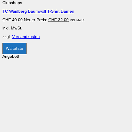
Clubshops
mehrere
Varianten
TC Waidberg Baumwoll T-Shirt Damen
auf.
Die
Ursprünglicher
Aktueller
CHF
40.00
Neuer Preis:
CHF
32.00
inkl. MwSt.
Optionen
Preis
Preis
können
inkl. MwSt.
war:
ist:
auf
CHF 40.00
CHF 32.00.
der
zzgl.
Versandkosten
Produktseite
gewählt
werden
Warteliste
Angebot!