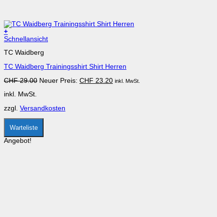
+
Dieses
Schnellansicht
Produkt
TC Waidberg
weist
mehrere
TC Waidberg Trainingsshirt Shirt Herren
Varianten
auf.
Ursprünglicher
Aktueller
CHF
29.00
Neuer Preis:
CHF
23.20
inkl. MwSt.
Die
Preis
Preis
Optionen
inkl. MwSt.
war:
ist:
können
CHF 29.00
CHF 23.20.
auf
zzgl.
Versandkosten
der
Produktseite
gewählt
Warteliste
werden
Angebot!