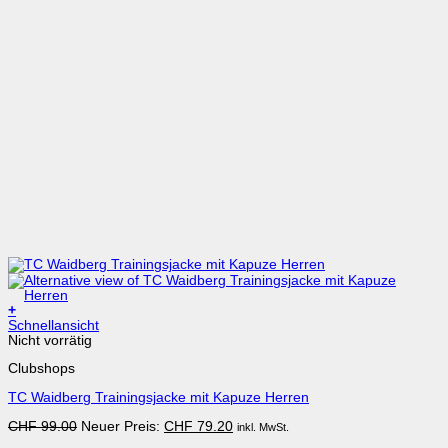
+
Dieses
Schnellansicht
Produkt
Nicht vorrätig
weist
Clubshops
mehrere
Varianten
TC Waidberg Trainingsjacke mit Kapuze Herren
auf.
Die
Ursprünglicher
Aktueller
CHF
99.00
Neuer Preis:
CHF
79.20
inkl. MwSt.
Optionen
Preis
Preis
können