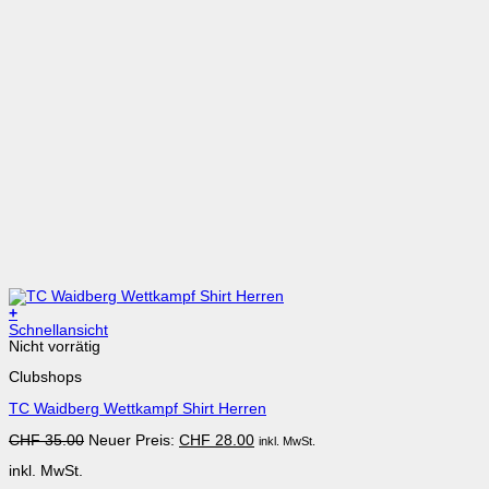
+
Dieses
Schnellansicht
Produkt
Nicht vorrätig
weist
Clubshops
mehrere
Varianten
TC Waidberg Wettkampf Shirt Herren
auf.
Die
Ursprünglicher
Aktueller
CHF
35.00
Neuer Preis:
CHF
28.00
inkl. MwSt.
Optionen
Preis
Preis
können
inkl. MwSt.
war:
ist:
auf
CHF 35.00
CHF 28.00.