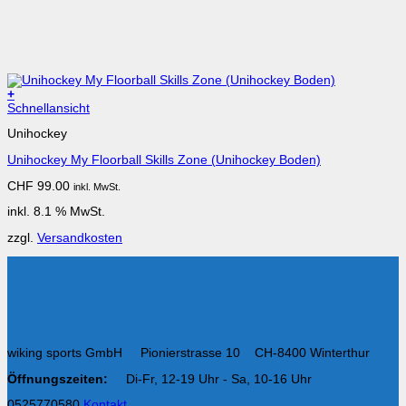
+
Schnellansicht
Unihockey
Unihockey My Floorball Skills Zone (Unihockey Boden)
CHF
99.00
inkl. MwSt.
inkl. 8.1 % MwSt.
zzgl.
Versandkosten
wiking sports GmbH Pionierstrasse 10 CH-8400 Winterthur
Öffnungszeiten:
Di-Fr, 12-19 Uhr - Sa, 10-16 Uhr
0525770580
Kontakt