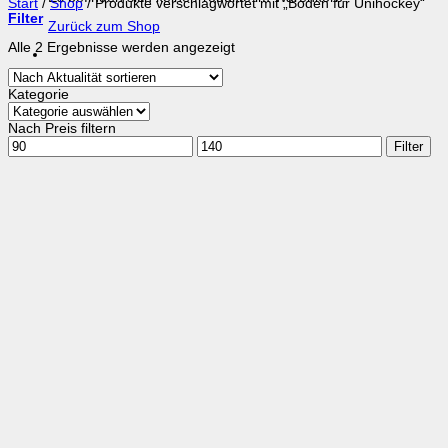
Start
/
Shop
/
Produkte verschlagwortet mit „Boden für Unihockey“
Filter
Zurück zum Shop
Nach
Alle 2 Ergebnisse werden angezeigt
Aktualität
sortiert
Kategorie
Nach Preis filtern
Min.
Max.
Filter
Preis
Preis