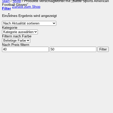
Start
/
Shop
/
Produkte verschlagwortet mit „Battle Sports American
Football Gloves“
Zurück zum Shop
Filter
Einzelnes Ergebnis wird angezeigt
Kategorie
Filtern nach Farbe
Nach Preis filtern
Min.
Max.
Filter
Preis
Preis