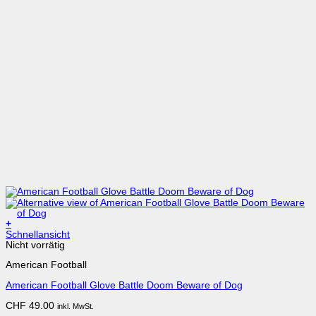
+
Dieses
Schnellansicht
Produkt
Nicht vorrätig
weist
American Football
mehrere
Varianten
American Football Glove Battle Doom Beware of Dog
auf.
Die
CHF
49.00
inkl. MwSt.
Optionen