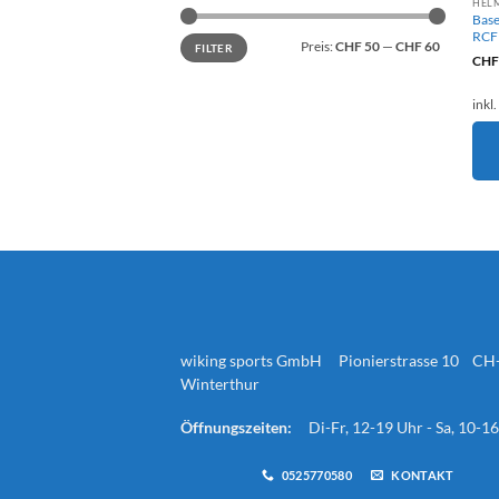
HELM
Base
RCFH
Min.
Max.
Preis:
CHF 50
—
CHF 60
Preis
Preis
FILTER
CH
inkl
wiking sports GmbH Pionierstrasse 10 CH
Winterthur
Öffnungszeiten:
Di-Fr, 12-19 Uhr - Sa, 10-1
0525770580
KONTAKT