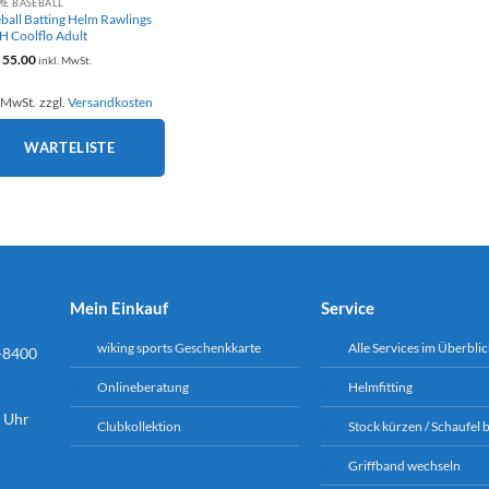
E BASEBALL
ball Batting Helm Rawlings
 Coolflo Adult
F
55.00
inkl. MwSt.
. MwSt.
zzgl.
Versandkosten
WARTELISTE
Mein Einkauf
Service
wiking sports Geschenkkarte
Alle Services im Überblic
-8400
Onlineberatung
Helmfitting
6 Uhr
Clubkollektion
Stock kürzen / Schaufel 
Griffband wechseln