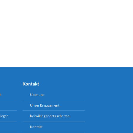
Kontakt
k
Über uns
Unser Engagement
biegen
bei wiking sports arbeiten
Kontakt