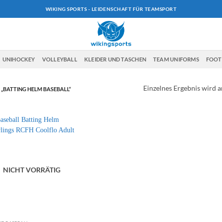
WIKING SPORTS - LEIDENSCHAFT FÜR TEAMSPORT
UNIHOCKEY
VOLLEYBALL
KLEIDER UND TASCHEN
TEAM UNIFORMS
FOO
Einzelnes Ergebnis wird a
BATTING HELM BASEBALL“
NICHT VORRÄTIG
+