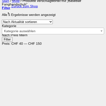
Start
/
Shop
/
Produkte verschlagwortet mit „Baseball
Fanghandschuh“
Zurück zum Shop
Filter
Nach
Alle 5 Ergebnisse werden angezeigt
Aktualität
sortiert
Kategorie
Kategorie auswählen
Nach Preis filtern
Min.
Max.
Filter
Preis
Preis
Preis:
CHF 40
—
CHF 150