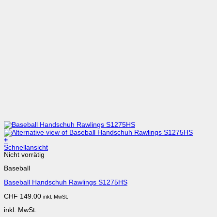
+
Dieses
Schnellansicht
Produkt
Nicht vorrätig
weist
Baseball
mehrere
Varianten
Baseball Handschuh Rawlings S1275HS
auf.
Die
CHF
149.00
inkl. MwSt.
Optionen
können
inkl. MwSt.
auf