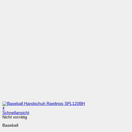
+
Dieses
Schnellansicht
Produkt
Nicht vorrätig
weist
Baseball
mehrere
Varianten