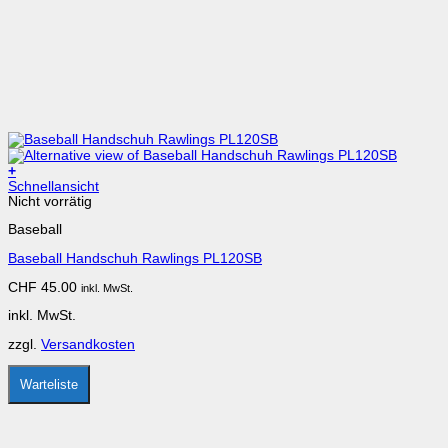
+
Dieses
Schnellansicht
Produkt
Nicht vorrätig
weist
Baseball
mehrere
Varianten
Baseball Handschuh Rawlings PL120SB
auf.
Die
CHF
45.00
inkl. MwSt.
Optionen
können
inkl. MwSt.
auf
der
zzgl.
Versandkosten
Produktseite
gewählt
werden
Warteliste