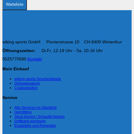
Warteliste
wiking sports GmbH Pionierstrasse 10 CH-8400 Winterthur
Öffnungszeiten:
Di-Fr, 12-19 Uhr - Sa, 10-16 Uhr
0525770580
Kontakt
Mein Einkauf
wiking sports Geschenkkarte
Onlineberatung
Clubkollektion
Service
Alle Services im Überblick
Helmfitting
Stock kürzen / Schaufel biegen
Griffband wechseln
Ersatzteile und Reparatur