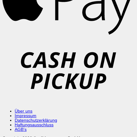
C
o
P
Über uns
Impressum
Datenschutzerklärung
Haftungsausschluss
AGB’s