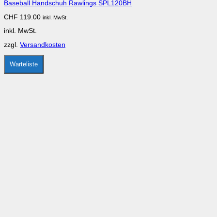
Baseball Handschuh Rawlings SPL120BH
auf.
Die
CHF
119.00
inkl. MwSt.
Optionen
können
inkl. MwSt.
auf
der
zzgl.
Versandkosten
Produktseite
gewählt
werden
Warteliste