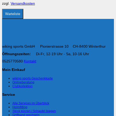
auf
zzgl.
Versandkosten
der
Produktseite
gewählt
Warteliste
werden
wiking sports GmbH Pionierstrasse 10 CH-8400 Winterthur
Öffnungszeiten:
Di-Fr, 12-19 Uhr - Sa, 10-16 Uhr
0525770580
Kontakt
Mein Einkauf
wiking sports Geschenkkarte
Onlineberatung
Clubkollektion
Service
Alle Services im Überblick
Helmfitting
Stock kürzen / Schaufel biegen
Griffband wechseln