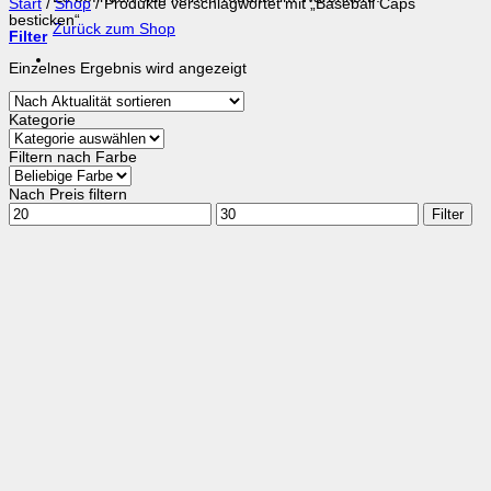
Start
/
Shop
/
Produkte verschlagwortet mit „Baseball Caps
besticken“
Zurück zum Shop
Filter
Einzelnes Ergebnis wird angezeigt
Kategorie
Filtern nach Farbe
Nach Preis filtern
Min.
Max.
Filter
Preis
Preis