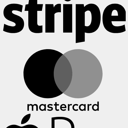
M
A
P