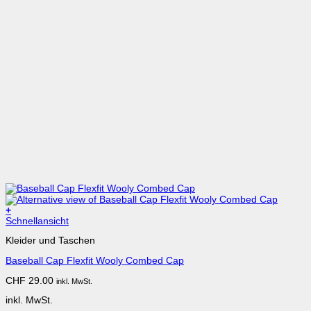
+
Dieses
Schnellansicht
Produkt
Kleider und Taschen
weist
mehrere
Baseball Cap Flexfit Wooly Combed Cap
Varianten
auf.
CHF
29.00
inkl. MwSt.
Die
Optionen
inkl. MwSt.
können