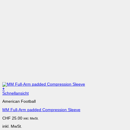
+
Dieses
Schnellansicht
Produkt
American Football
weist
mehrere
MM Full-Arm padded Compression Sleeve
Varianten
auf.
CHF
25.00
inkl. MwSt.
Die
Optionen
inkl. MwSt.
können