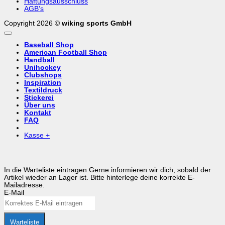
Haftungsausschluss
AGB’s
Copyright 2026 ©
wiking sports GmbH
Baseball Shop
American Football Shop
Handball
Unihockey
Clubshops
Inspiration
Textildruck
Stickerei
Über uns
Kontakt
FAQ
Kasse
+
In die Warteliste eintragen
Gerne informieren wir dich, sobald der
Artikel wieder an Lager ist. Bitte hinterlege deine korrekte E-
Mailadresse.
E-Mail
Warteliste