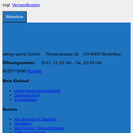
auf
zzgl.
Versandkosten
der
Produktseite
gewählt
Warteliste
werden
wiking sports GmbH Pionierstrasse 10 CH-8400 Winterthur
Öffnungszeiten:
Di-Fr, 12-19 Uhr - Sa, 10-16 Uhr
0525770580
Kontakt
Mein Einkauf
wiking sports Geschenkkarte
Onlineberatung
Clubkollektion
Service
Alle Services im Überblick
Helmfitting
Stock kürzen / Schaufel biegen
Griffband wechseln