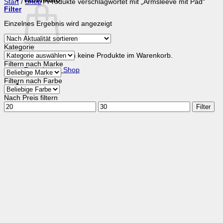
Warenkorb
Start
/
Shop
/
Produkte verschlagwortet mit „Armsleeve mit Pad“
Filter
Einzelnes Ergebnis wird angezeigt
Kategorie
Es befinden sich keine Produkte im Warenkorb.
Filtern nach Marke
Zurück zum Shop
Filtern nach Farbe
Nach Preis filtern
Min.
Max.
Filter
Preis
Preis