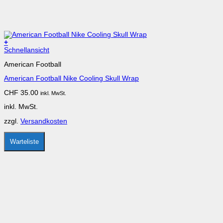
+
Dieses
Schnellansicht
Produkt
American Football
weist
mehrere
American Football Nike Cooling Skull Wrap
Varianten
auf.
CHF
35.00
inkl. MwSt.
Die
Optionen
inkl. MwSt.
können
auf
zzgl.
Versandkosten
der
Produktseite
gewählt
Warteliste
werden