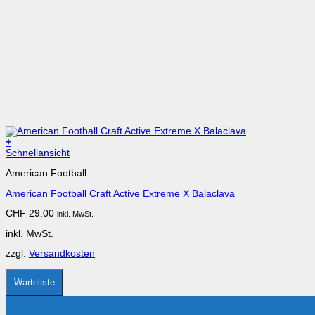
+
Dieses
Schnellansicht
Produkt
American Football
weist
mehrere
American Football Craft Active Extreme X Balaclava
Varianten
auf.
CHF
29.00
inkl. MwSt.
Die
Optionen
inkl. MwSt.
können
auf
zzgl.
Versandkosten
der
Produktseite
gewählt
Warteliste
werden