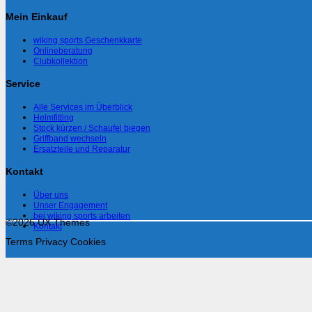
Mein Einkauf
wiking sports Geschenkkarte
Onlineberatung
Clubkollektion
Service
Alle Services im Überblick
Helmfitting
Stock kürzen / Schaufel biegen
Griffband wechseln
Ersatzteile und Reparatur
Kontakt
Über uns
Unser Engagement
bei wiking sports arbeiten
©2026 UX Themes
Kontakt
Terms
Privacy
Cookies