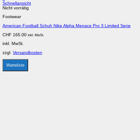
Dieses
Schnellansicht
Produkt
Nicht vorrätig
weist
Footwear
mehrere
Varianten
American Football Schuh Nike Alpha Menace Pro 3 Limited Serie
auf.
Die
CHF
165.00
inkl. MwSt.
Optionen
können
inkl. MwSt.
auf
der
zzgl.
Versandkosten
Produktseite
gewählt
werden
Warteliste