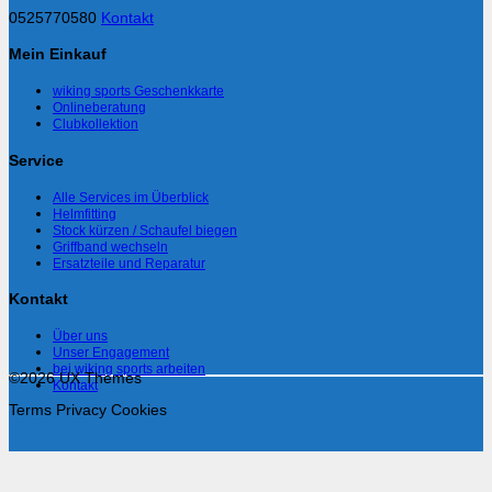
0525770580
Kontakt
Mein Einkauf
wiking sports Geschenkkarte
Onlineberatung
Clubkollektion
Service
Alle Services im Überblick
Helmfitting
Stock kürzen / Schaufel biegen
Griffband wechseln
Ersatzteile und Reparatur
Kontakt
Über uns
Unser Engagement
bei wiking sports arbeiten
©2026 UX Themes
Kontakt
Terms
Privacy
Cookies
V