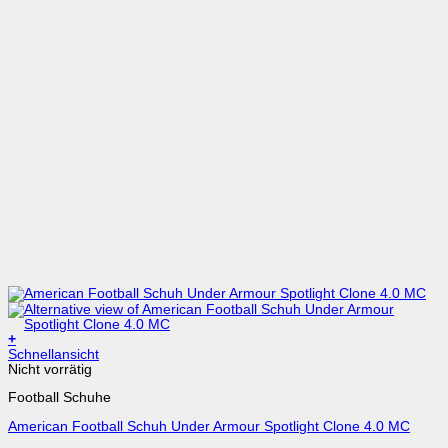
+
Dieses
Schnellansicht
Produkt
Nicht vorrätig
weist
Football Schuhe
mehrere
Varianten
American Football Schuh Under Armour Spotlight Clone 4.0 MC
auf.
Die