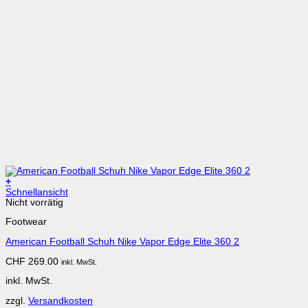
+
Dieses
Schnellansicht
Produkt
Nicht vorrätig
weist
Footwear
mehrere
Varianten
American Football Schuh Nike Vapor Edge Elite 360 2
auf.
Die
CHF
269.00
inkl. MwSt.
Optionen
können
inkl. MwSt.
auf
der
zzgl.
Versandkosten
Produktseite