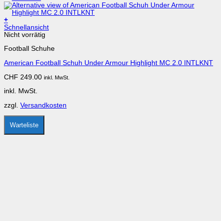
+
Dieses
Schnellansicht
Produkt
Nicht vorrätig
weist
Football Schuhe
mehrere
Varianten
American Football Schuh Under Armour Highlight MC 2.0 INTLKNT
auf.
Die
CHF
249.00
inkl. MwSt.
Optionen
können
inkl. MwSt.
auf
der
zzgl.
Versandkosten
Produktseite
gewählt
werden
Warteliste