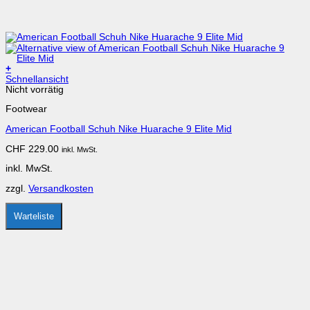
+
Dieses
Schnellansicht
Produkt
Nicht vorrätig
weist
Footwear
mehrere
Varianten
American Football Schuh Nike Huarache 9 Elite Mid
auf.
Die
CHF
229.00
inkl. MwSt.
Optionen
können
inkl. MwSt.
auf
der
zzgl.
Versandkosten
Produktseite
gewählt
werden
Warteliste