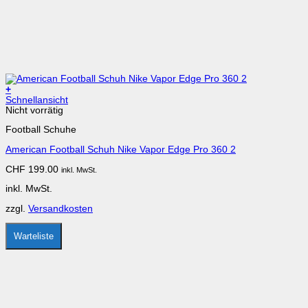
+
Dieses
Schnellansicht
Produkt
Nicht vorrätig
weist
Football Schuhe
mehrere
Varianten
American Football Schuh Nike Vapor Edge Pro 360 2
auf.
Die
CHF
199.00
inkl. MwSt.
Optionen
können
inkl. MwSt.
auf
der
zzgl.
Versandkosten
Produktseite
gewählt
werden
Warteliste