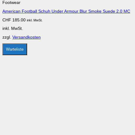
Footwear
mehrere
Varianten
American Football Schuh Under Armour Blur Smoke Suede 2.0 MC
auf.
Die
CHF
185.00
inkl. MwSt.
Optionen
können
inkl. MwSt.
auf
der
zzgl.
Versandkosten
Produktseite
gewählt
werden
Warteliste