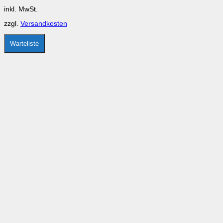
Optionen
inkl. MwSt.
können
auf
zzgl.
Versandkosten
der
Produktseite
gewählt
Warteliste
werden