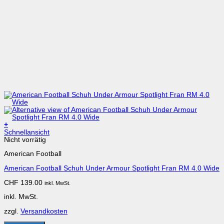
+
Dieses
Schnellansicht
Produkt
Nicht vorrätig
weist
American Football
mehrere
Varianten
American Football Schuh Under Armour Spotlight Fran RM 4.0 Wide
auf.
Die
CHF
139.00
inkl. MwSt.
Optionen
können
inkl. MwSt.
auf
der
zzgl.
Versandkosten
Produktseite
gewählt