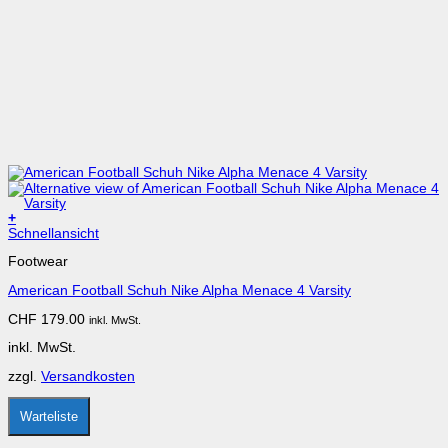
+
Dieses
Schnellansicht
Produkt
Footwear
weist
mehrere
American Football Schuh Nike Alpha Menace 4 Varsity
Varianten
auf.
CHF
179.00
inkl. MwSt.
Die
Optionen
inkl. MwSt.
können
auf
zzgl.
Versandkosten
der
Produktseite
gewählt
Warteliste
werden