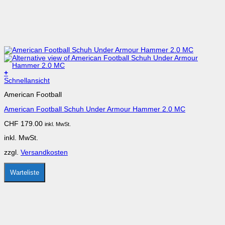
+
Dieses
Schnellansicht
Produkt
American Football
weist
mehrere
American Football Schuh Under Armour Hammer 2.0 MC
Varianten
auf.
CHF
179.00
inkl. MwSt.
Die
Optionen
inkl. MwSt.
können
auf
zzgl.
Versandkosten
der
Produktseite
gewählt
Warteliste
werden