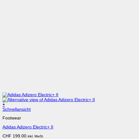
+
Dieses
Schnellansicht
Produkt
Footwear
weist
mehrere
Adidas Adizero Electric+ II
Varianten
auf.
CHF
199.00
inkl. MwSt.
Die