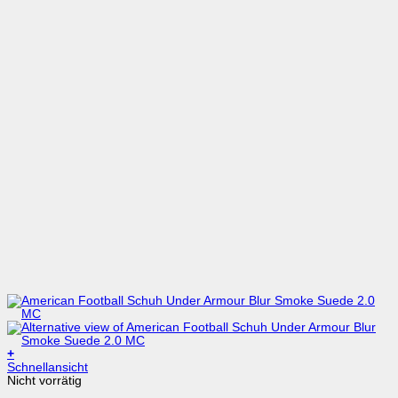
+
Dieses
Schnellansicht
Produkt
Nicht vorrätig
weist