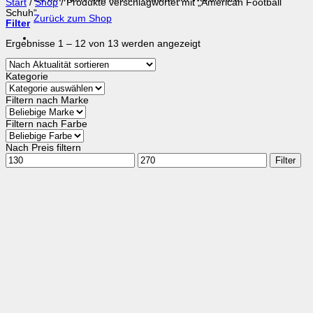
Start
/
Shop
/
Produkte verschlagwortet mit „American Football
Schuh“
Zurück zum Shop
Filter
Nach
Ergebnisse 1 – 12 von 13 werden angezeigt
Aktualität
sortiert
Kategorie
Filtern nach Marke
Filtern nach Farbe
Nach Preis filtern
Min.
Max.
Filter
Preis
Preis