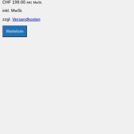
CHF
199.00
inkl. MwSt.
Optionen
können
inkl. MwSt.
auf
der
zzgl.
Versandkosten
Produktseite
gewählt
werden
Warteliste