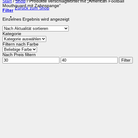
Start
/
Shop
/
Produkte verschlagwortet mit „American Football
Mouthguard mit Zahnspange“
Zurück zum Shop
Filter
Einzelnes Ergebnis wird angezeigt
Kategorie
Filtern nach Farbe
Nach Preis filtern
Min.
Max.
Filter
Preis
Preis