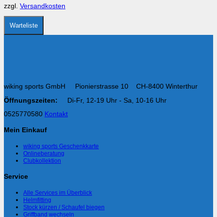
zzgl.
Versandkosten
Warteliste
wiking sports GmbH Pionierstrasse 10 CH-8400 Winterthur
Öffnungszeiten:
Di-Fr, 12-19 Uhr - Sa, 10-16 Uhr
0525770580
Kontakt
Mein Einkauf
wiking sports Geschenkkarte
Onlineberatung
Clubkollektion
Service
Alle Services im Überblick
Helmfitting
Stock kürzen / Schaufel biegen
Griffband wechseln