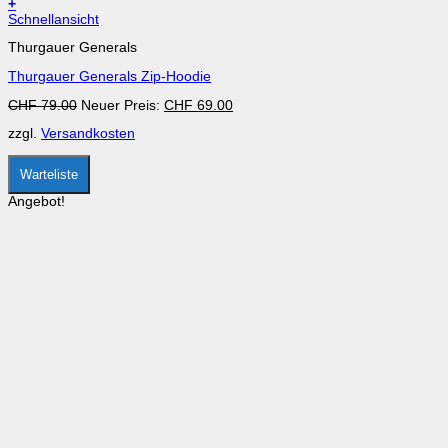
+
Dieses
Schnellansicht
Produkt
Thurgauer Generals
weist
mehrere
Thurgauer Generals Zip-Hoodie
Varianten
auf.
Ursprünglicher
Aktueller
CHF
79.00
Neuer Preis:
CHF
69.00
Die
Preis
Preis
Optionen
zzgl.
Versandkosten
war:
ist:
können
CHF 79.00
CHF 69.00.
auf
der
Warteliste
Produktseite
gewählt
Angebot!
werden