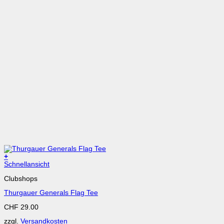
+
Dieses
Schnellansicht
Produkt
Clubshops
weist
mehrere
Thurgauer Generals Flag Tee
Varianten
auf.
CHF
29.00
Die
Optionen
zzgl.
Versandkosten
können