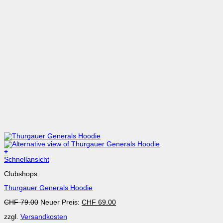
+
Dieses
Schnellansicht
Produkt
Clubshops
weist
mehrere
Thurgauer Generals Hoodie
Varianten
auf.
Ursprünglicher
Aktueller
CHF
79.00
Neuer Preis:
CHF
69.00
Die
Preis
Preis
Optionen
zzgl.
Versandkosten
war:
ist:
können