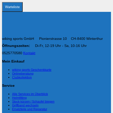
CHF 79.00
CHF 69.00.
auf
der
Warteliste
Produktseite
gewählt
werden
wiking sports GmbH Pionierstrasse 10 CH-8400 Winterthur
Öffnungszeiten:
Di-Fr, 12-19 Uhr - Sa, 10-16 Uhr
0525770580
Kontakt
Mein Einkauf
wiking sports Geschenkkarte
Onlineberatung
Clubkollektion
Service
Alle Services im Überblick
Helmfitting
Stock kürzen / Schaufel biegen
Griffband wechseln
Ersatzteile und Reparatur