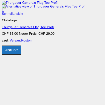
+
Dieses
Schnellansicht
Produkt
Clubshops
weist
mehrere
Thurgauer Generals Flag Tee Profi
Varianten
auf.
Ursprünglicher
Aktueller
CHF
35.00
Neuer Preis:
CHF
29.00
Die
Preis
Preis
Optionen
zzgl.
Versandkosten
war:
ist:
können
CHF 35.00
CHF 29.00.
auf
der
Warteliste
Produktseite
gewählt
werden