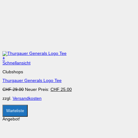
+
Dieses
Schnellansicht
Produkt
Clubshops
weist
mehrere
Thurgauer Generals Logo Tee
Varianten
auf.
Ursprünglicher
Aktueller
CHF
29.00
Neuer Preis:
CHF
25.00
Die
Preis
Preis
Optionen
zzgl.
Versandkosten
war:
ist:
können
CHF 29.00
CHF 25.00.
auf
der
Warteliste
Produktseite
gewählt
Angebot!
werden