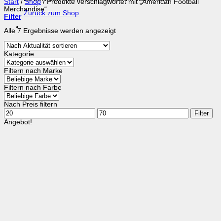
Start
/
Shop
/
Produkte verschlagwortet mit „American Football
Merchandise“
Zurück zum Shop
Filter
Nach
Alle 7 Ergebnisse werden angezeigt
Aktualität
sortiert
Kategorie
Filtern nach Marke
Filtern nach Farbe
Nach Preis filtern
Min.
Max.
Filter
Preis
Preis
Angebot!