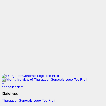
+
Dieses
Schnellansicht
Produkt
Clubshops
weist
mehrere
Thurgauer Generals Logo Tee Profi
Varianten
auf.