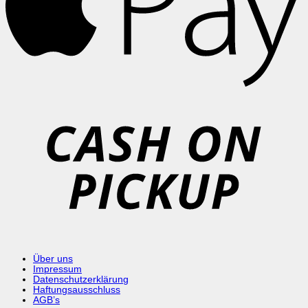
C
o
P
Über uns
Impressum
Datenschutzerklärung
Haftungsausschluss
AGB’s