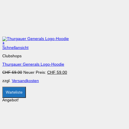
+
Dieses
Schnellansicht
Produkt
Clubshops
weist
mehrere
Thurgauer Generals Logo-Hoodie
Varianten
auf.
Ursprünglicher
Aktueller
CHF
69.00
Neuer Preis:
CHF
59.00
Die
Preis
Preis
Optionen
zzgl.
Versandkosten
war:
ist:
können
CHF 69.00
CHF 59.00.
auf
der
Warteliste
Produktseite
gewählt
Angebot!
werden