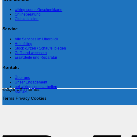
wiking sports Geschenkkarte
Onlineberatung
Clubkollektion
Service
Alle Services im Überblick
Helmfitting
Stock kürzen / Schaufel biegen
Griffband wechseln
Ersatzteile und Reparatur
Kontakt
Über uns
Unser Engagement
bei wiking sports arbeiten
©2026 UX Themes
Kontakt
Terms
Privacy
Cookies