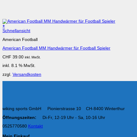
+
Schnellansicht
American Football
American Football MM Handwärmer für Football Spieler
CHF
39.00
inkl. MwSt.
inkl. 8.1 % MwSt.
zzgl.
Versandkosten
wiking sports GmbH Pionierstrasse 10 CH-8400 Winterthur
Öffnungszeiten:
Di-Fr, 12-19 Uhr - Sa, 10-16 Uhr
0525770580
Kontakt
Mein Einkauf