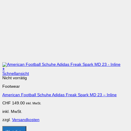
+
Dieses
Schnellansicht
Produkt
Nicht vorrätig
weist
Footwear
mehrere
Varianten
American Football Schuhe Adidas Freak Spark MD 23 – Inline
auf.
Die
CHF
149.00
inkl. MwSt.
Optionen
können
inkl. MwSt.
auf
der
zzgl.
Versandkosten
Produktseite
gewählt
werden