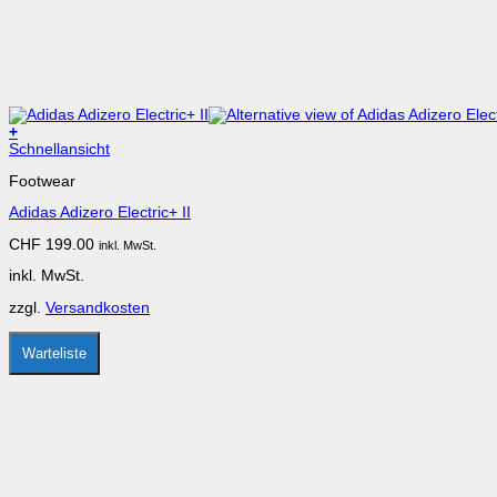
+
Dieses
Schnellansicht
Produkt
Footwear
weist
mehrere
Adidas Adizero Electric+ II
Varianten
auf.
CHF
199.00
inkl. MwSt.
Die
Optionen
inkl. MwSt.
können
auf
zzgl.
Versandkosten
der
Produktseite
gewählt
Warteliste
werden