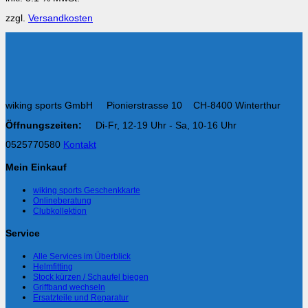
zzgl.
Versandkosten
wiking sports GmbH Pionierstrasse 10 CH-8400 Winterthur
Öffnungszeiten:
Di-Fr, 12-19 Uhr - Sa, 10-16 Uhr
0525770580
Kontakt
Mein Einkauf
wiking sports Geschenkkarte
Onlineberatung
Clubkollektion
Service
Alle Services im Überblick
Helmfitting
Stock kürzen / Schaufel biegen
Griffband wechseln
Ersatzteile und Reparatur