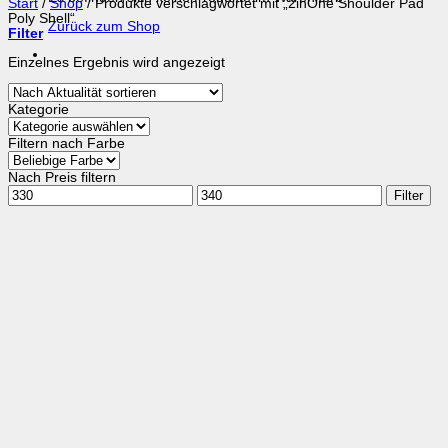
Start
/
Shop
/
Produkte verschlagwortet mit „2inOne Shoulder Pad
Poly Shell“
Zurück zum Shop
Filter
Einzelnes Ergebnis wird angezeigt
Kategorie
Filtern nach Farbe
Nach Preis filtern
Min.
Max.
Filter
Preis
Preis