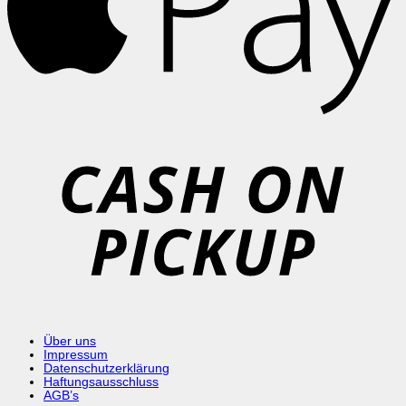
C
o
P
Über uns
Impressum
Datenschutzerklärung
Haftungsausschluss
AGB’s