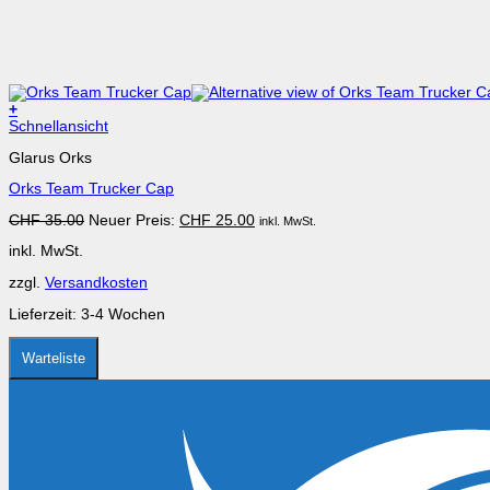
+
Dieses
Schnellansicht
Produkt
Glarus Orks
weist
mehrere
Orks Team Trucker Cap
Varianten
auf.
Ursprünglicher
Aktueller
CHF
35.00
Neuer Preis:
CHF
25.00
inkl. MwSt.
Die
Preis
Preis
Optionen
inkl. MwSt.
war:
ist:
können
CHF 35.00
CHF 25.00.
auf
zzgl.
Versandkosten
der
Produktseite
Lieferzeit:
3-4 Wochen
gewählt
werden
Warteliste