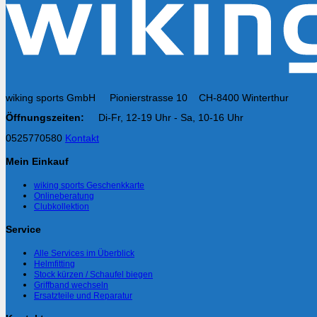
wiking sports GmbH Pionierstrasse 10 CH-8400 Winterthur
Öffnungszeiten:
Di-Fr, 12-19 Uhr - Sa, 10-16 Uhr
0525770580
Kontakt
Mein Einkauf
wiking sports Geschenkkarte
Onlineberatung
Clubkollektion
Service
Alle Services im Überblick
Helmfitting
Stock kürzen / Schaufel biegen
Griffband wechseln
Ersatzteile und Reparatur