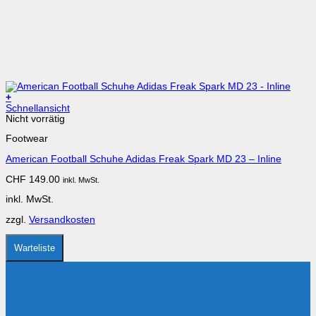
+
Dieses
Schnellansicht
Produkt
Nicht vorrätig
weist
Footwear
mehrere
Varianten
American Football Schuhe Adidas Freak Spark MD 23 – Inline
auf.
Die
CHF
149.00
inkl. MwSt.
Optionen
können
inkl. MwSt.
auf
der
zzgl.
Versandkosten
Produktseite
gewählt
werden
Warteliste