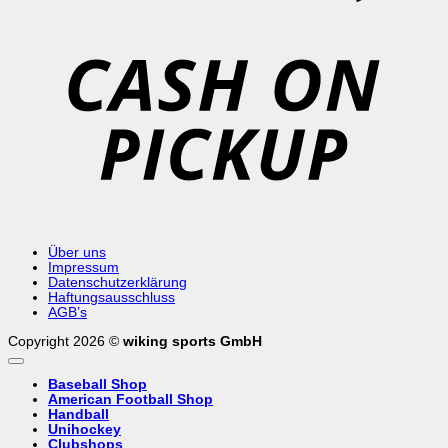
C
o
P
Über uns
Impressum
Datenschutzerklärung
Haftungsausschluss
AGB’s
Copyright 2026 ©
wiking sports GmbH
Baseball Shop
American Football Shop
Handball
Unihockey
Clubshops