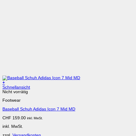
+
Dieses
Schnellansicht
Produkt
Nicht vorrätig
weist
Footwear
mehrere
Varianten
Baseball Schuh Adidas Icon 7 Mid MD
auf.
Die
CHF
159.00
inkl. MwSt.
Optionen
können
inkl. MwSt.
auf
der
zzgl.
Versandkosten