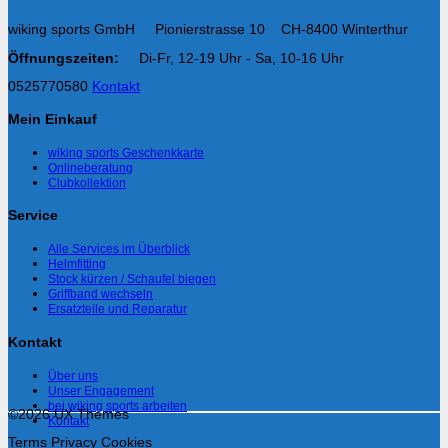
wiking sports GmbH Pionierstrasse 10 CH-8400 Winterthur
Öffnungszeiten:
Di-Fr, 12-19 Uhr - Sa, 10-16 Uhr
0525770580
Kontakt
Mein Einkauf
wiking sports Geschenkkarte
Onlineberatung
Clubkollektion
Service
Alle Services im Überblick
Helmfitting
Stock kürzen / Schaufel biegen
Griffband wechseln
Ersatzteile und Reparatur
Kontakt
Über uns
Unser Engagement
bei wiking sports arbeiten
©2026 UX Themes
Kontakt
Terms
Privacy
Cookies