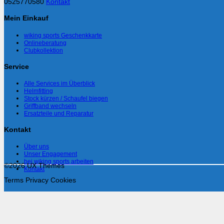
0525770580
Kontakt
Mein Einkauf
wiking sports Geschenkkarte
Onlineberatung
Clubkollektion
Service
Alle Services im Überblick
Helmfitting
Stock kürzen / Schaufel biegen
Griffband wechseln
Ersatzteile und Reparatur
Kontakt
Über uns
Unser Engagement
bei wiking sports arbeiten
©2026 UX Themes
Kontakt
Terms
Privacy
Cookies