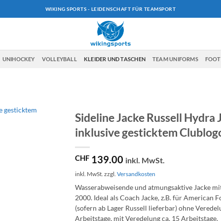
WIKING SPORTS - LEIDENSCHAFT FÜR TEAMSPORT
UNIHOCKEY
VOLLEYBALL
KLEIDER UND TASCHEN
TEAM UNIFORMS
FOO
Sideline Jacke Russell Hydra 
inklusive gesticktem Clublog
CHF
139.00
inkl. MwSt.
inkl. MwSt.
zzgl.
Versandkosten
Wasserabweisende und atmungsaktive Jacke mi
2000. Ideal als Coach Jacke, z.B. für American Fo
(sofern ab Lager Russell lieferbar) ohne Veredel
Arbeitstage, mit Veredelung ca. 15 Arbeitstage.