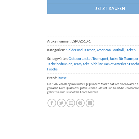
JETZT KAUFEN
Artikelnummer:
LSRUZ510-1
Kategorien:
Kleider und Taschen
,
American Football
,
Jacken
Schlagwörter:
Outdoor Jacket Teamsport
,
Jacke für Teamspor
Jacke bedrucken
,
Teamjacke
,
Sideline Jacket American Footba
Football
Brand:
Russell
Die 1902 von Benjamin Russell gegründete Marke hat sich einen Namen 
gemacht. Gute Qualität zu guten Preisen - das ist und bleibt die Philosophie
gehört sie zum Fruit of the Loom Konzern.