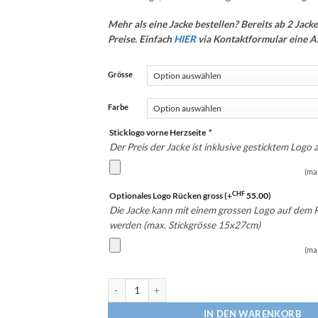
Mehr als eine Jacke bestellen? Bereits ab 2 Jacke
Preise. Einfach
HIER
via Kontaktformular eine A
Grösse
Farbe
Sticklogo vorne Herzseite
*
Der Preis der Jacke ist inklusive gesticktem Logo 
(ma
CHF
Optionales Logo Rücken gross
(+
55.00
)
Die Jacke kann mit einem grossen Logo auf dem 
werden (max. Stickgrösse 15x27cm)
(ma
Sideline Jacke Russell Hydra Jacket inklusive gestickte
IN DEN WARENKORB