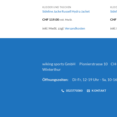
KLEIDER UND TASCHEN
KLEI
Sideline Jacke Russell Hydra Jacket
Sidel
CHF
119.00
CHF
inkl. MwSt.
inkl. MwSt.
zzgl.
Versandkosten
inkl.
wiking sports GmbH Pionierstrasse 10 CH
Winterthur
Öffnungszeiten:
Di-Fr, 12-19 Uhr - Sa, 10-1
0525770580
KONTAKT