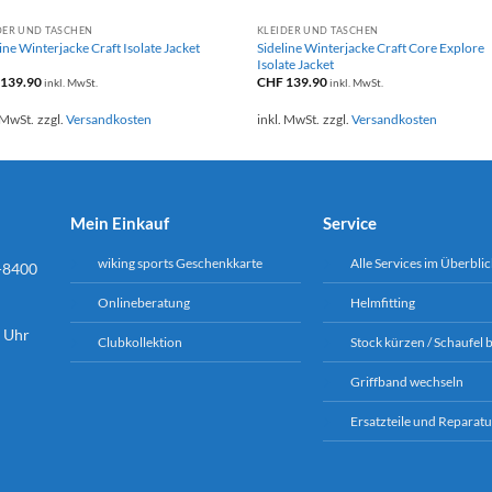
DER UND TASCHEN
KLEIDER UND TASCHEN
Sideline Winterjacke Craft Core Explore
ine Winterjacke Craft Isolate Jacket
Isolate Jacket
139.90
CHF
139.90
inkl. MwSt.
inkl. MwSt.
 MwSt.
zzgl.
Versandkosten
inkl. MwSt.
zzgl.
Versandkosten
Mein Einkauf
Service
wiking sports Geschenkkarte
Alle Services im Überblic
-8400
Onlineberatung
Helmfitting
6 Uhr
Clubkollektion
Stock kürzen / Schaufel 
Griffband wechseln
Ersatzteile und Reparatu