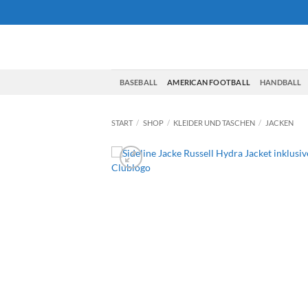
Zum
Inhalt
springen
BASEBALL
AMERICAN FOOTBALL
HANDBALL
START
/
SHOP
/
KLEIDER UND TASCHEN
/
JACKEN