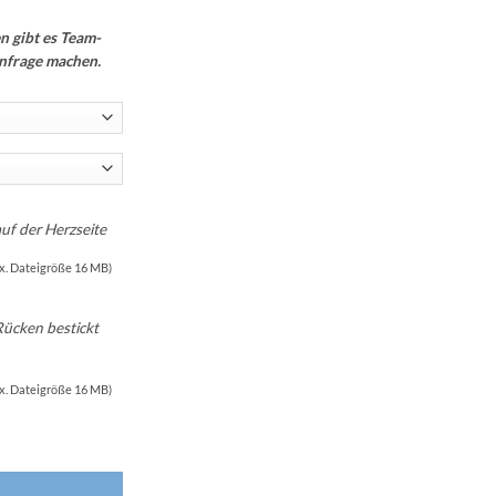
n gibt es Team-
nfrage machen.
auf der Herzseite
x. Dateigröße 16 MB)
Rücken bestickt
x. Dateigröße 16 MB)
m Clublogo Menge