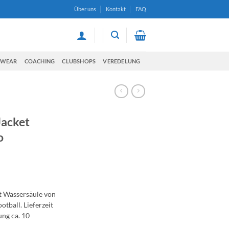
Über uns
Kontakt
FAQ
TWEAR
COACHING
CLUBSHOPS
VEREDELUNG
Jacket
o
t Wassersäule von
otball. Lieferzeit
ung ca. 10