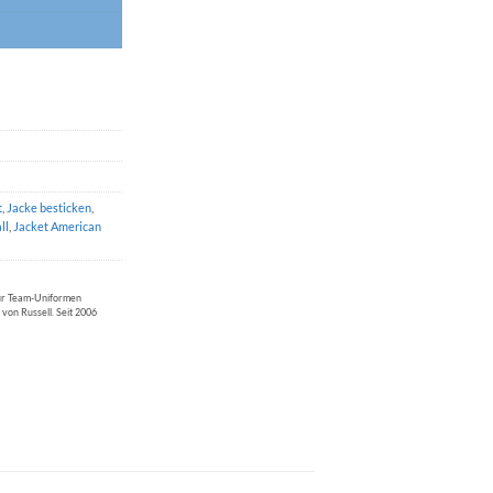
t
,
Jacke besticken
,
ll
,
Jacket American
für Team-Uniformen
 von Russell. Seit 2006