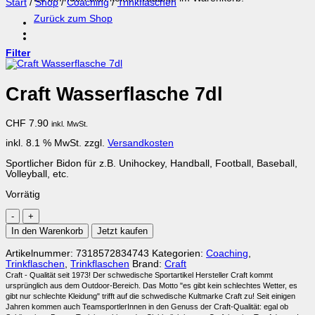
Start
/
Shop
/
Coaching
/
Trinkflaschen
Zurück zum Shop
Filter
Craft Wasserflasche 7dl
CHF
7.90
inkl. MwSt.
inkl. 8.1 % MwSt.
zzgl.
Versandkosten
Sportlicher Bidon für z.B. Unihockey, Handball, Football, Baseball,
Volleyball, etc.
Vorrätig
Craft
Wasserflasche
In den Warenkorb
Jetzt kaufen
7dl
Menge
Artikelnummer:
7318572834743
Kategorien:
Coaching
,
Trinkflaschen
,
Trinkflaschen
Brand:
Craft
Craft - Qualität seit 1973! Der schwedische Sportartikel Hersteller Craft kommt
ursprünglich aus dem Outdoor-Bereich. Das Motto "es gibt kein schlechtes Wetter, es
gibt nur schlechte Kleidung" trifft auf die schwedische Kultmarke Craft zu! Seit einigen
Jahren kommen auch TeamsportlerInnen in den Genuss der Craft-Qualität: egal ob