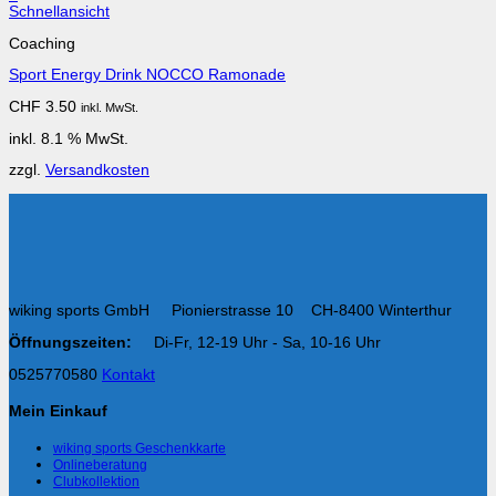
Schnellansicht
Coaching
Sport Energy Drink NOCCO Ramonade
CHF
3.50
inkl. MwSt.
inkl. 8.1 % MwSt.
zzgl.
Versandkosten
wiking sports GmbH Pionierstrasse 10 CH-8400 Winterthur
Öffnungszeiten:
Di-Fr, 12-19 Uhr - Sa, 10-16 Uhr
0525770580
Kontakt
Mein Einkauf
wiking sports Geschenkkarte
Onlineberatung
Clubkollektion