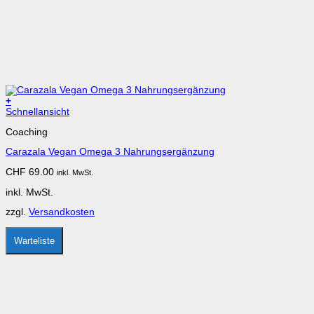
+
Dieses
Schnellansicht
Produkt
Coaching
weist
mehrere
Carazala Vegan Omega 3 Nahrungsergänzung
Varianten
auf.
CHF
69.00
inkl. MwSt.
Die
Optionen
inkl. MwSt.
können
auf
zzgl.
Versandkosten
der
Produktseite
gewählt
Warteliste
werden