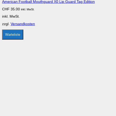
American Football Mouthguard X0 Lip Guard Tag Edition
Varianten
auf.
CHF
35.00
inkl. MwSt.
Die
Optionen
inkl. MwSt.
können
auf
zzgl.
Versandkosten
der
Produktseite
gewählt
Warteliste
werden