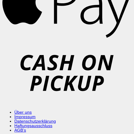
C
o
P
Über uns
Impressum
Datenschutzerklärung
Haftungsausschluss
AGB’s