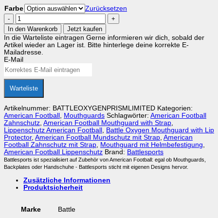
Farbe
Zurücksetzen
American
Football
In den Warenkorb
Jetzt kaufen
Mouthguard
In die Warteliste eintragen
Gerne informieren wir dich, sobald der
with
Artikel wieder an Lager ist. Bitte hinterlege deine korrekte E-
Lip
Mailadresse.
Protector
E-Mail
Prism
Oxygen
Menge
Warteliste
Artikelnummer:
BATTLEOXYGENPRISMLIMITED
Kategorien:
American Football
,
Mouthguards
Schlagwörter:
American Football
Zahnschutz
,
American Football Mouthguard with Strap
,
Lippenschutz American Football
,
Battle Oxygen Mouthguard with Lip
Protector
,
American Football Mundschutz mit Strap
,
American
Football Zahnschutz mit Strap
,
Mouthguard mit Helmbefestigung
,
American Football Lippenschutz
Brand:
Battlesports
Battlesports ist spezialisiert auf Zubehör von American Football: egal ob Mouthguards,
Backplates oder Handschuhe - Battlesports sticht mit eigenen Designs hervor.
Zusätzliche Informationen
Produktsicherheit
Marke
Battle