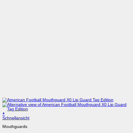
+
Dieses
Schnellansicht
Produkt
Mouthguards
weist
mehrere