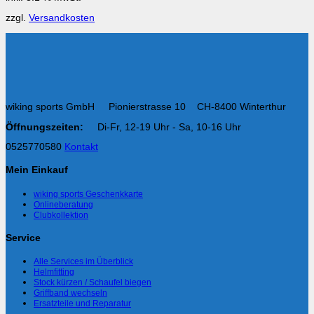
zzgl.
Versandkosten
wiking sports GmbH Pionierstrasse 10 CH-8400 Winterthur
Öffnungszeiten:
Di-Fr, 12-19 Uhr - Sa, 10-16 Uhr
0525770580
Kontakt
Mein Einkauf
wiking sports Geschenkkarte
Onlineberatung
Clubkollektion
Service
Alle Services im Überblick
Helmfitting
Stock kürzen / Schaufel biegen
Griffband wechseln
Ersatzteile und Reparatur