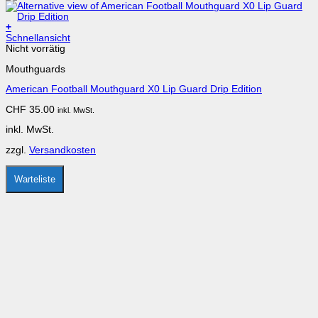
+
Dieses
Schnellansicht
Produkt
Nicht vorrätig
weist
Mouthguards
mehrere
Varianten
American Football Mouthguard X0 Lip Guard Drip Edition
auf.
Die
CHF
35.00
inkl. MwSt.
Optionen
können
inkl. MwSt.
auf
der
zzgl.
Versandkosten
Produktseite
gewählt
werden
Warteliste