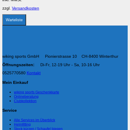
können
auf
zzgl.
Versandkosten
der
Produktseite
gewählt
Warteliste
werden
wiking sports GmbH Pionierstrasse 10 CH-8400 Winterthur
Öffnungszeiten:
Di-Fr, 12-19 Uhr - Sa, 10-16 Uhr
0525770580
Kontakt
Mein Einkauf
wiking sports Geschenkkarte
Onlineberatung
Clubkollektion
Service
Alle Services im Überblick
Helmfitting
Stock kürzen / Schaufel biegen