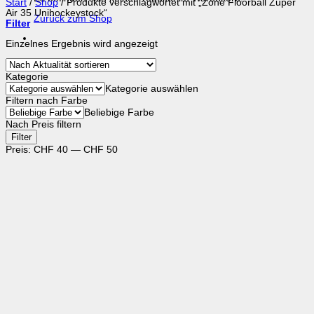
Start
/
Shop
/
Produkte verschlagwortet mit „Zone Floorball Zuper
Air 35 Unihockeystock“
Zurück zum Shop
Filter
Einzelnes Ergebnis wird angezeigt
Kategorie
Kategorie auswählen
Filtern nach Farbe
Beliebige Farbe
Nach Preis filtern
Min.
Max.
Filter
Preis
Preis
Preis:
CHF 40
—
CHF 50