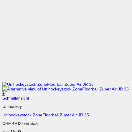
+
Dieses
Schnellansicht
Produkt
Unihockey
weist
mehrere
Unihockeystock ZoneFloorball Zuper Air JR 35
Varianten
auf.
CHF
49.00
inkl. MwSt.
Die
Optionen
inkl. MwSt.