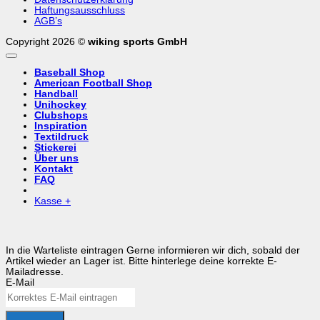
Haftungsausschluss
AGB’s
Copyright 2026 ©
wiking sports GmbH
Baseball Shop
American Football Shop
Handball
Unihockey
Clubshops
Inspiration
Textildruck
Stickerei
Über uns
Kontakt
FAQ
Kasse
+
In die Warteliste eintragen
Gerne informieren wir dich, sobald der
Artikel wieder an Lager ist. Bitte hinterlege deine korrekte E-
Mailadresse.
E-Mail