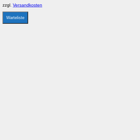
auf
zzgl.
Versandkosten
der
Produktseite
gewählt
Warteliste
werden