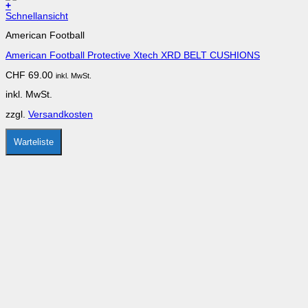
+
Dieses
Schnellansicht
Produkt
American Football
weist
mehrere
American Football Protective Xtech XRD BELT CUSHIONS
Varianten
auf.
CHF
69.00
inkl. MwSt.
Die
Optionen
inkl. MwSt.
können
auf
zzgl.
Versandkosten
der
Produktseite
gewählt
Warteliste
werden