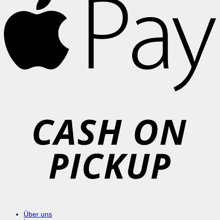
C
o
P
Über uns