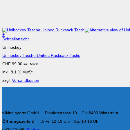
+
Schnellansicht
Unihockey
Unihockey Tasche Unihoc Rucksack Tactic
CHF
99.00
inkl. MwSt.
inkl. 8.1 % MwSt.
zzgl.
Versandkosten
wiking sports GmbH Pionierstrasse 10 CH-8400 Winterthur
Öffnungszeiten:
Di-Fr, 12-19 Uhr - Sa, 10-16 Uhr
0525770580
Kontakt