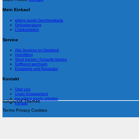
Mein Einkauf
wiking sports Geschenkkarte
Onlineberatung
Clubkollektion
Service
Alle Services im Überblick
Helmfitting
Stock kürzen / Schaufel biegen
Griffband wechseln
Ersatzteile und Reparatur
Kontakt
Über uns
Unser Engagement
bei wiking sports arbeiten
©2026 UX Themes
Kontakt
Terms
Privacy
Cookies