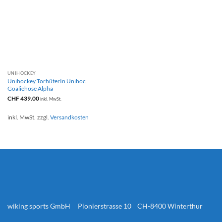
UNIHOCKEY
Unihockey TorhüterIn Unihoc
Goaliehose Alpha
CHF
439.00
inkl. MwSt.
inkl. MwSt.
zzgl.
Versandkosten
wiking sports GmbH Pionierstrasse 10 CH-8400 Winterthur