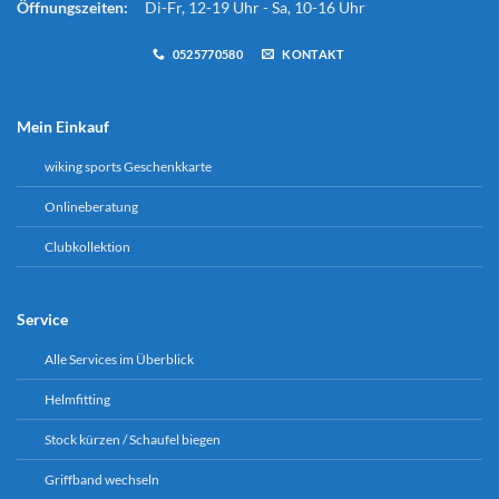
Öffnungszeiten:
Di-Fr, 12-19 Uhr - Sa, 10-16 Uhr
0525770580
KONTAKT
Mein Einkauf
wiking sports Geschenkkarte
Onlineberatung
Clubkollektion
Service
Alle Services im Überblick
Helmfitting
Stock kürzen / Schaufel biegen
Griffband wechseln