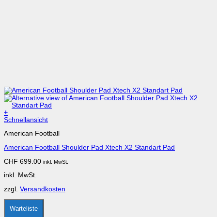
+
Dieses
Schnellansicht
Produkt
American Football
weist
mehrere
American Football Shoulder Pad Xtech X2 Standart Pad
Varianten
auf.
CHF
699.00
inkl. MwSt.
Die
Optionen
inkl. MwSt.
können
auf
zzgl.
Versandkosten
der
Produktseite
gewählt
Warteliste
werden