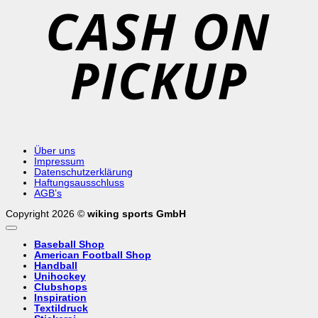
P
Über uns
Impressum
Datenschutzerklärung
Haftungsausschluss
AGB’s
Copyright 2026 ©
wiking sports GmbH
Baseball Shop
American Football Shop
Handball
Unihockey
Clubshops
Inspiration
Textildruck