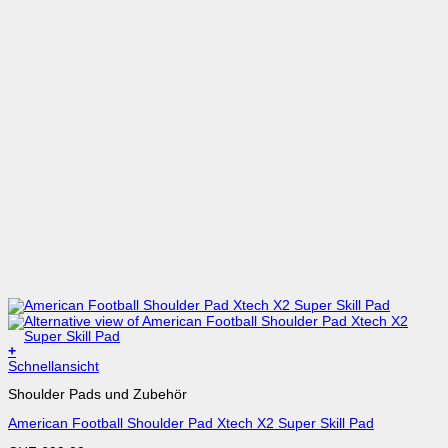
+
Dieses
Schnellansicht
Produkt
Shoulder Pads und Zubehör
weist
mehrere
American Football Shoulder Pad Xtech X2 Super Skill Pad
Varianten
auf.