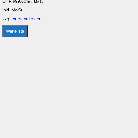
CHF
699.00
inkl. MwSt.
Die
Optionen
inkl. MwSt.
können
auf
zzgl.
Versandkosten
der
Produktseite
gewählt
Warteliste
werden