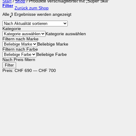
Start
/
Shop
/
Produkte verschlagwortet mit „Super Skill“
Filter
Zurück zum Shop
Nach
Alle 3 Ergebnisse werden angezeigt
Aktualität
sortiert
Kategorie
Kategorie auswählen
Filtern nach Marke
Beliebige Marke
Filtern nach Farbe
Beliebige Farbe
Nach Preis filtern
Min.
Max.
Filter
Preis
Preis
Preis:
CHF 690
—
CHF 700