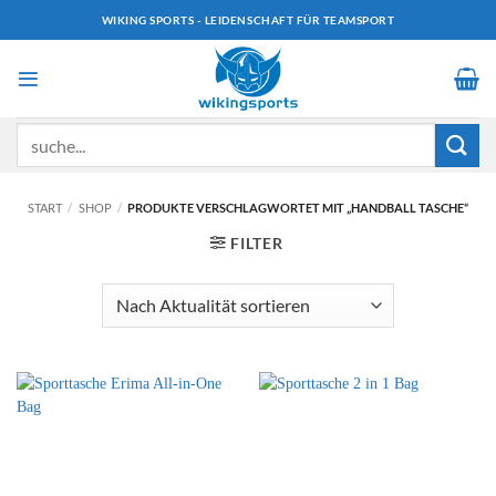
Zum
WIKING SPORTS - LEIDENSCHAFT FÜR TEAMSPORT
Inhalt
springen
Suchen
nach:
START
/
SHOP
/
PRODUKTE VERSCHLAGWORTET MIT „HANDBALL TASCHE“
FILTER