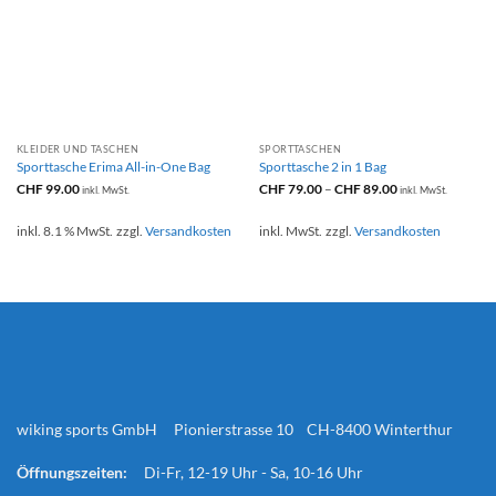
KLEIDER UND TASCHEN
SPORTTASCHEN
Sporttasche Erima All-in-One Bag
Sporttasche 2 in 1 Bag
CHF
99.00
CHF
79.00
–
CHF
89.00
inkl. MwSt.
inkl. MwSt.
inkl. 8.1 % MwSt.
zzgl.
Versandkosten
inkl. MwSt.
zzgl.
Versandkosten
wiking sports GmbH Pionierstrasse 10 CH-8400 Winterthur
Öffnungszeiten:
Di-Fr, 12-19 Uhr - Sa, 10-16 Uhr