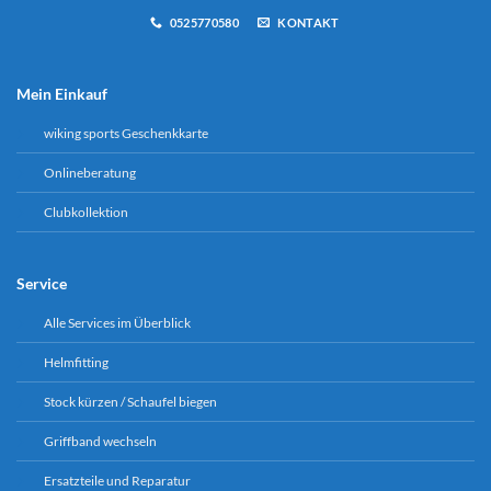
0525770580
KONTAKT
Mein Einkauf
wiking sports Geschenkkarte
Onlineberatung
Clubkollektion
Service
Alle Services im Überblick
Helmfitting
Stock kürzen / Schaufel biegen
Griffband wechseln
Ersatzteile und Reparatur