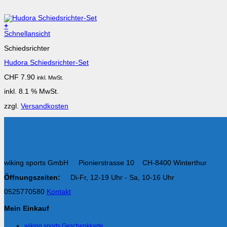
+
Schnellansicht
Schiedsrichter
Hudora Schiedsrichter-Set
CHF
7.90
inkl. MwSt.
inkl. 8.1 % MwSt.
zzgl.
Versandkosten
wiking sports GmbH Pionierstrasse 10 CH-8400 Winterthur
Öffnungszeiten:
Di-Fr, 12-19 Uhr - Sa, 10-16 Uhr
0525770580
Kontakt
Mein Einkauf
wiking sports Geschenkkarte