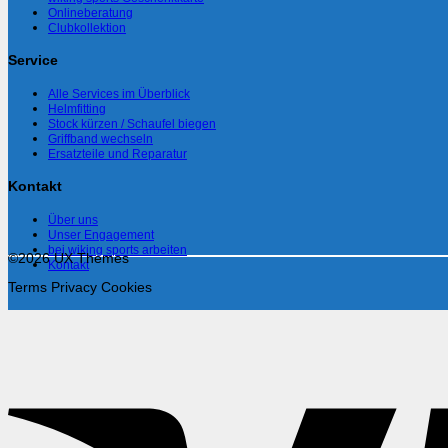
Onlineberatung
Clubkollektion
Service
Alle Services im Überblick
Helmfitting
Stock kürzen / Schaufel biegen
Griffband wechseln
Ersatzteile und Reparatur
Kontakt
Über uns
Unser Engagement
bei wiking sports arbeiten
©2026 UX Themes
Kontakt
Terms
Privacy
Cookies