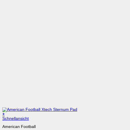
+
Dieses
Schnellansicht
Produkt
American Football
weist