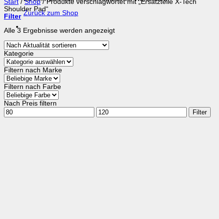
Start
/
Shop
/
Produkte verschlagwortet mit „Ersatzteile X-Tech
Shoulder Pad“
Zurück zum Shop
Filter
Nach
Alle 3 Ergebnisse werden angezeigt
Aktualität
sortiert
Kategorie
Filtern nach Marke
Filtern nach Farbe
Nach Preis filtern
Min.
Max.
Filter
Preis
Preis