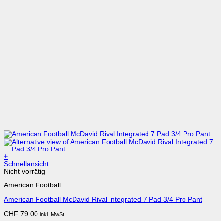
+
Dieses
Schnellansicht
Produkt
Nicht vorrätig
weist
American Football
mehrere
Varianten
American Football McDavid Rival Integrated 7 Pad 3/4 Pro Pant
auf.
Die
CHF
79.00
inkl. MwSt.
Optionen