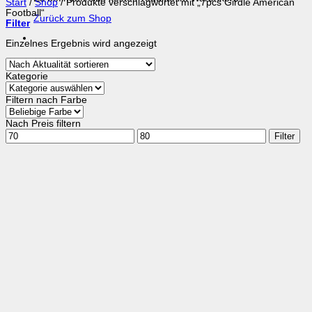
Start
/
Shop
/
Produkte verschlagwortet mit „7pcs Girdle American
Football“
Zurück zum Shop
Filter
Einzelnes Ergebnis wird angezeigt
Kategorie
Filtern nach Farbe
Nach Preis filtern
Min.
Max.
Filter
Preis
Preis