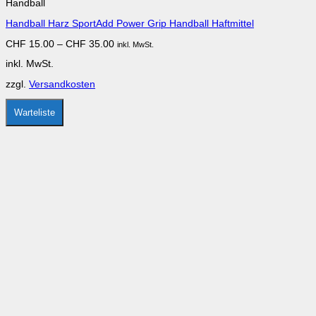
Handball
weist
mehrere
Handball Harz SportAdd Power Grip Handball Haftmittel
Varianten
auf.
CHF
15.00
–
CHF
35.00
inkl. MwSt.
Die
Optionen
inkl. MwSt.
können
auf
zzgl.
Versandkosten
der
Produktseite
gewählt
Warteliste
werden