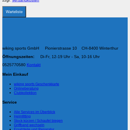
zzgl.
Versandkosten
der
Produktseite
gewählt
Warteliste
werden
wiking sports GmbH Pionierstrasse 10 CH-8400 Winterthur
Öffnungszeiten:
Di-Fr, 12-19 Uhr - Sa, 10-16 Uhr
0525770580
Kontakt
Mein Einkauf
wiking sports Geschenkkarte
Onlineberatung
Clubkollektion
Service
Alle Services im Überblick
Helmfitting
Stock kürzen / Schaufel biegen
Griffband wechseln
Ersatzteile und Reparatur