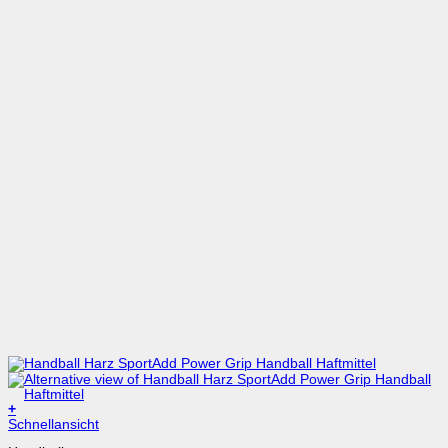
+
Dieses
Schnellansicht
Produkt