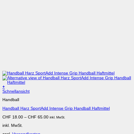
+
Dieses
Schnellansicht
Produkt
Handball
weist
mehrere
Handball Harz SportAdd Intense Grip Handball Haftmittel
Varianten
auf.
CHF
18.00
–
CHF
65.00
inkl. MwSt.
Die
Optionen
inkl. MwSt.
können
auf