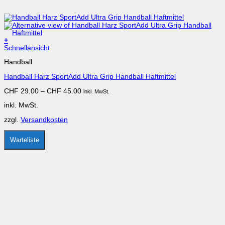
+
Dieses
Schnellansicht
Produkt
Handball
weist
mehrere
Handball Harz SportAdd Ultra Grip Handball Haftmittel
Varianten
auf.
CHF
29.00
–
CHF
45.00
inkl. MwSt.
Die
Optionen
inkl. MwSt.
können
auf
zzgl.
Versandkosten
der
Produktseite
gewählt
Warteliste
werden