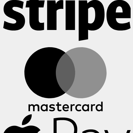
M
A
P