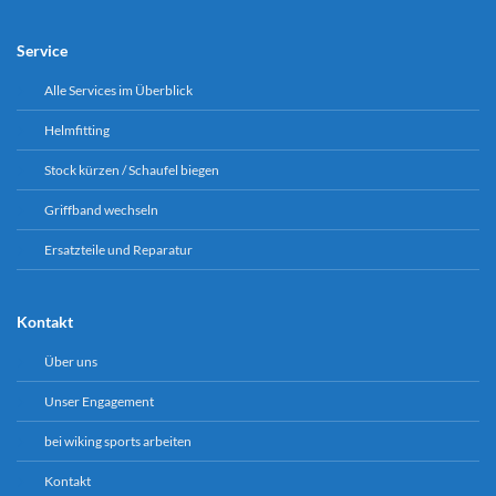
Service
Alle Services im Überblick
Helmfitting
Stock kürzen / Schaufel biegen
Griffband wechseln
Ersatzteile und Reparatur
Kontakt
Über uns
Unser Engagement
bei wiking sports arbeiten
Kontakt