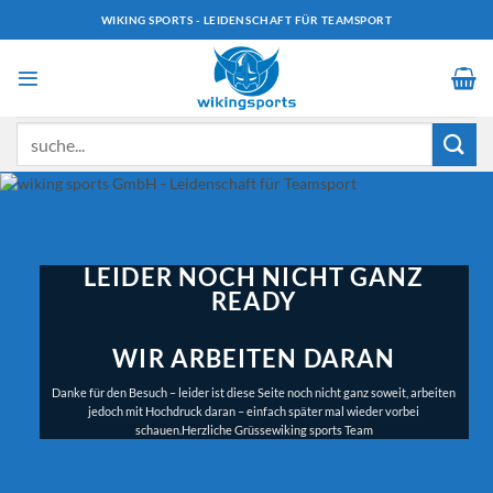
Zum
WIKING SPORTS - LEIDENSCHAFT FÜR TEAMSPORT
Inhalt
springen
Suchen
nach:
LEIDER NOCH NICHT GANZ
READY
WIR ARBEITEN DARAN
Danke für den Besuch – leider ist diese Seite noch nicht ganz soweit, arbeiten
jedoch mit Hochdruck daran – einfach später mal wieder vorbei
schauen.Herzliche Grüssewiking sports Team